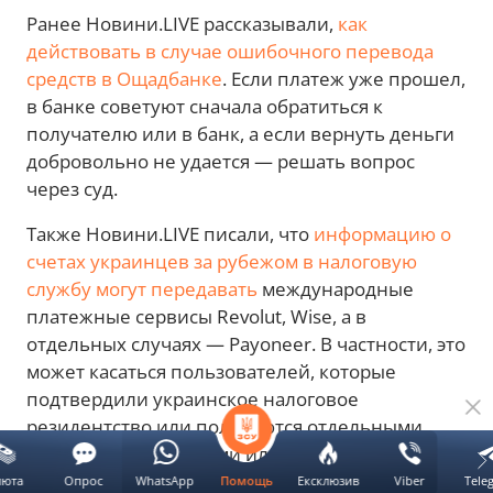
Ранее Новини.LIVE рассказывали,
как
действовать в случае ошибочного перевода
средств в Ощадбанке
. Если платеж уже прошел,
в банке советуют сначала обратиться к
получателю или в банк, а если вернуть деньги
добровольно не удается — решать вопрос
через суд.
Также Новини.LIVE писали, что
информацию о
счетах украинцев за рубежом в налоговую
службу могут передавать
международные
платежные сервисы Revolut, Wise, а в
отдельных случаях — Payoneer. В частности, это
может касаться пользователей, которые
подтвердили украинское налоговое
резидентство или пользуются отдельными
европейскими счетами или картами.
люта
Опрос
WhatsApp
Ексклюзив
Viber
Tele
Помощь