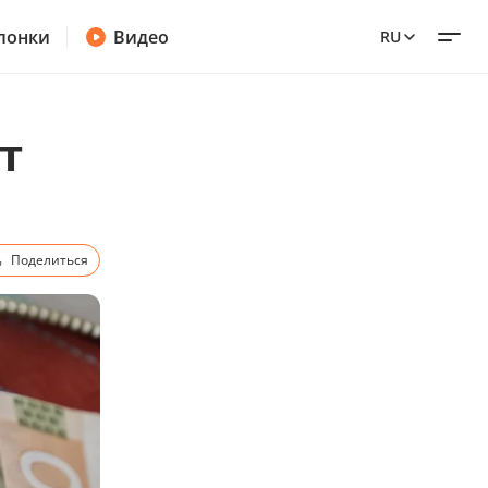
лонки
Видео
RU
т
Поделиться