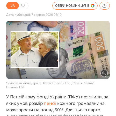
UA
RU
ОБЕРИ НОВИНИ.LIVE В
Дата публікації:
7 серпня 2026 06:10
Чоловік та жінка, гроші. Фото: Новини.LIVE, Pexels. Колаж:
Новини.LIVE
У Пенсійному фонді України (ПФУ) пояснили, за
яких умов розмір
пенсії
кожного громадянина
може зрости на понад 50%. Для цього варто