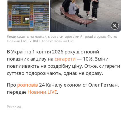
Люди сидять на лавках, кіоск з сигаретами й гроші в руках. Фото:
Новини.LIVE, УНІАН. Колаж: Новини.LIVE
В Україні з 1 квітня 2026 року діє новий
показник акцизу на
сигарети
— 10%. Зміни
повпливають на роздрібну ціну. Отже, сигарети
суттєво подорожчають, однак не одразу.
Про
розповів
24 Каналу економіст Олег Гетман,
передає
Новини.LIVE
.
Реклама