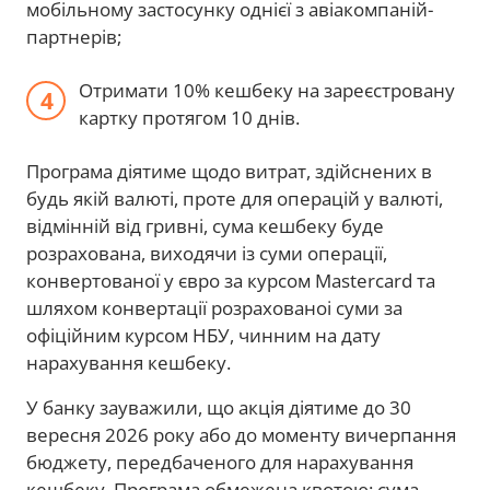
мобільному застосунку однієї з авіакомпаній-
партнерів;
Отримати 10% кешбеку на зареєстровану
картку протягом 10 днів.
Програма діятиме щодо витрат, здійснених в
будь якій валюті, проте для операцій у валюті,
відмінній від гривні, сума кешбеку буде
розрахована, виходячи із суми операції,
конвертованої у євро за курсом Mastercard та
шляхом конвертації розрахованоі суми за
офіційним курсом НБУ, чинним на дату
нарахування кешбеку.
У банку зауважили, що акція діятиме до 30
вересня 2026 року або до моменту вичерпання
бюджету, передбаченого для нарахування
кешбеку. Програма обмежена квотою: сума,