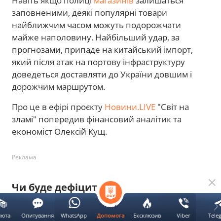
Навіть якщо полиці
магазинів
залишаться
заповненими, деякі популярні товари
найближчим часом можуть подорожчати
майже наполовину. Найбільший удар, за
прогнозами, припаде на китайський імпорт,
який після атак на портову інфраструктуру
доведеться доставляти до України довшим і
дорожчим маршрутом.
Про це в ефірі проєкту
Новини.LIVE
"Світ на
зламі" попередив фінансовий аналітик та
економіст Олексій Кущ.
Реклама
Чи буде дефіцит
За словами експерта, російські удари по
люта
Опитування
WhatsApp
Ексклюзив
Viber
Tele
Допомога
логістичній інфраструктурі не призведуть до