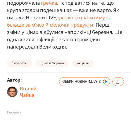
подорожчала
гречка
. І сподіватися на те, що
крупа згодом подешевшає — вже не варто. Як
писали Новини.LIVE,
українці платитимуть
більше за м'ясо й молочні продукти
. Перші
зміни у цінах відбулися наприкінці березня. Ще
одна хвиля інфляції чекає на громадян
напередодні Великодня.
сигарети
ціни в Україні
акцизи
Автор:
ОБЕРИ НОВИНИ.LIVE В
Віталій
Чайка
Реклама