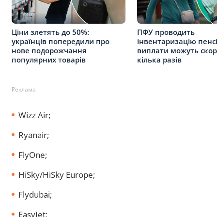
Ціни злетять до 50%:
ПФУ проводить
українців попередили про
інвентаризацію пенсі
нове подорожчання
виплати можуть скор
популярних товарів
кілька разів
Реклама
Wizz Air;
Ryanair;
FlyOne;
HiSky/HiSky Europe;
Flydubai;
EasyJet;