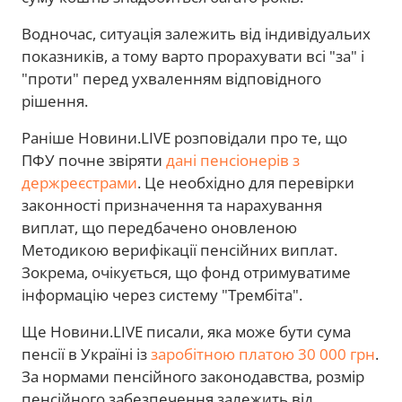
Водночас, ситуація залежить від індивідуальих
показників, а тому варто прорахувати всі "за" і
"проти" перед ухваленням відповідного
рішення.
Раніше Новини.LIVE розповідали про те, що
ПФУ почне звіряти
дані пенсіонерів з
держреєстрами
. Це необхідно для перевірки
законності призначення та нарахування
виплат, що передбачено оновленою
Методикою верифікації пенсійних виплат.
Зокрема, очікується, що фонд отримуватиме
інформацію через систему "Трембіта".
Ще Новини.LIVE писали, яка може бути сума
пенсії в Україні із
заробітною платою 30 000 грн
.
За нормами пенсійного законодавства, розмір
пенсійного забезпечення залежить від