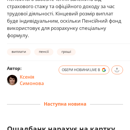
страхового стажу та офіційного доходу за час
трудової діяльності. Кінцевий розмір виплат
буде індивідуальним, оскільки Пенсійний фонд
використовує для розрахунку спеціальну
формулу.
виплати
пенсії
гроші
Автор:
ОБЕРИ НОВИНИ.LIVE В
Ксенія
Симонова
Наступна новина
Ощадбанк нарахує на картку