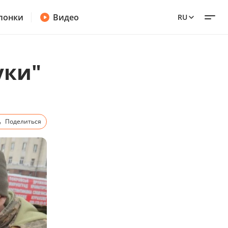
лонки
Видео
RU
уки"
Поделиться