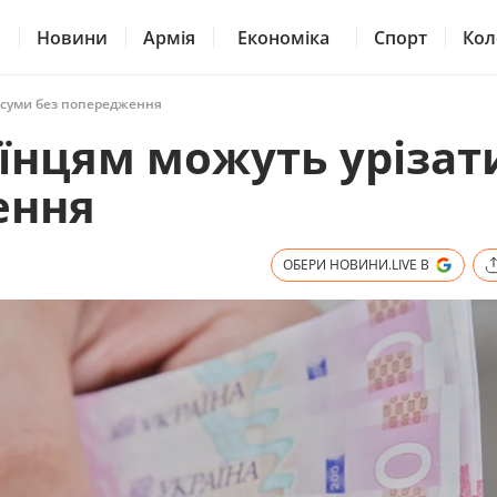
Новини
Армія
Економіка
Спорт
Кол
и суми без попередження
аїнцям можуть урізат
ення
ОБЕРИ НОВИНИ.LIVE В