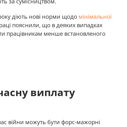
ють за сумісництвом.
року діють нові норми щодо
мінімальної
раці пояснили, що в деяких випадках
ти працівникам менше встановленого
часну виплату
час війни можуть бути форс-мажорні