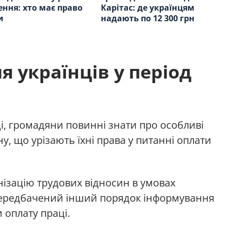
ення: хто має право
Карітас: де українцям
и
надають по 12 300 грн
я українців у період
, громадяни повинні знати про особливі
ну, що урізають їхні права у питанні оплати
ізацію трудових відносин в умовах
 передбачений інший порядок інформування
 оплату праці.