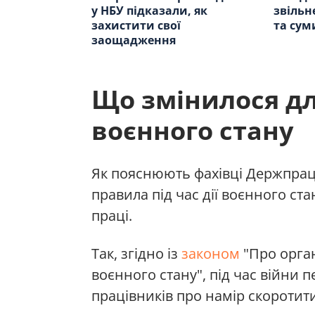
у НБУ підказали, як
звільн
захистити свої
та сум
заощадження
Що змінилося дл
воєнного стану
Як пояснюють фахівці Держпраці
правила під час дії воєнного ста
праці.
Так, згідно із
законом
"Про орган
воєнного стану", під час війни
працівників про намір скоротити