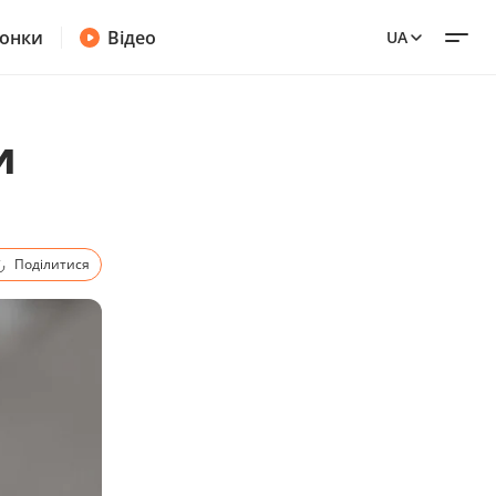
онки
Відео
UA
и
Поділитися