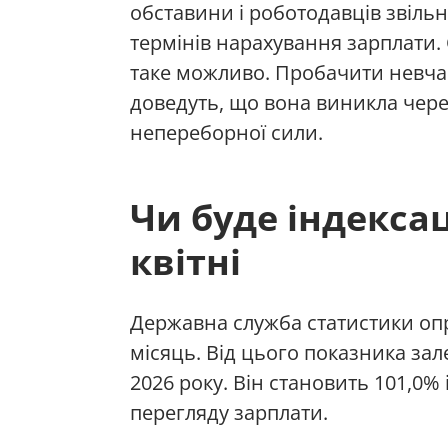
обставини і роботодавців звільн
термінів нарахування зарплати.
таке можливо. Пробачити невчас
доведуть, що вона виникла через
непереборної сили.
Чи буде індексац
квітні
Державна служба статистики опр
місяць. Від цього показника зале
2026 року. Він становить 101,0%
перегляду зарплати.