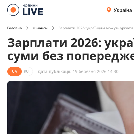
Україна
Головна
Фінанси
Зарплати 2026: українцям можуть урізат
Зарплати 2026: укр
суми без попередж
Дата публікації:
19 березня 2026 14:30
UA
RU