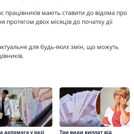
ас працівників мають ставити до відома про
я протягом двох місяців до початку дії
актуальне для будь-яких змін, що можуть
івників.
а допомога у разі
Три види виплат від