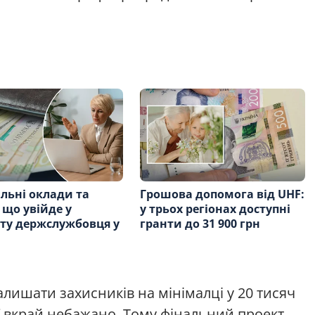
льні оклади та
Грошова допомога від UHF:
 що увійде у
у трьох регіонах доступні
ту держслужбовця у
гранти до 31 900 грн
лишати захисників на мінімалці у 20 тисяч
ії вкрай небажано. Тому фінальний проект