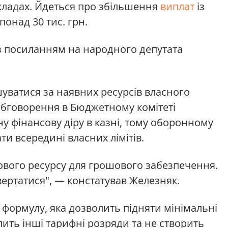
кладах. Йдеться про збільшення
виплат
із
понад 30 тис. грн.
 посиланням на народного депутата
уватися за наявних ресурсів власного
обговорення в Бюджетному комітеті
у фінансову діру в казні, тому оборонному
и всередині власних лімітів.
ового ресурсу для грошового забезпечення.
звертатися", — констатував Железняк.
 формулу, яка дозволить підняти мінімальні
пить інші тарифні розряди та не створить