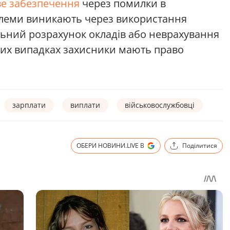
е забезпечення
через помилки в
блеми виникають через використання
льний розрахунок окладів або неврахування
аких випадках захисники мають право
зарплати
виплати
військовослужбовці
ОБЕРИ НОВИНИ.LIVE В
Поділитися