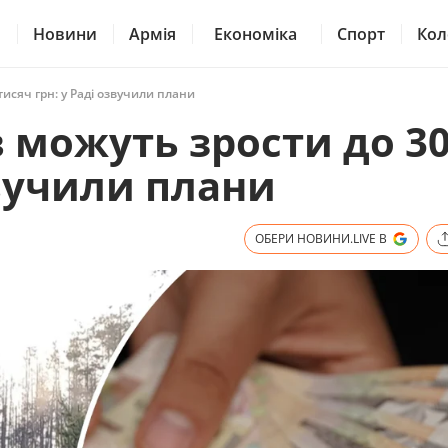
Новини
Армія
Економіка
Спорт
Кол
исяч грн: у Раді озвучили плани
 можуть зрости до 3
звучили плани
ОБЕРИ НОВИНИ.LIVE В