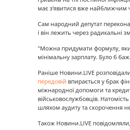
має з’явитися вже найближчим 
Сам народний депутат переконани
і він лежить через радикальні з
"Можна придумати формулу, яким
мінімальну зарплату. Було б ба
Раніше Новини.LIVE розповідал
передовій
впирається у брак фін
міжнародної допомоги та креди
військовослужбовців. Натомість
шляхом аудиту та скорочення не
Також Новини.LIVE повідомляли