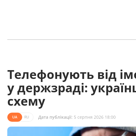
Телефонують від ім
у держзраді: украї
схему
Дата публікації:
5 серпня 2026 18:00
UA
RU