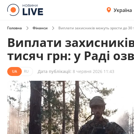
Україна
Головна
Фінанси
Виплати захисників можуть зрости до 30 т
Виплати захисників
тисяч грн: у Раді о
Дата публікації:
8 червня 2026 11:43
UA
RU