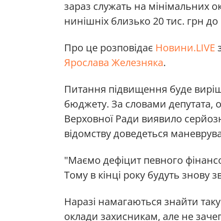
зараз служать на мінімальних о
нинішніх близько 20 тис. грн до 
Про це розповідає
Новини.LIVE
з
Ярослава Железняка
.
Питання підвищення буде виріш
бюджету. За словами депутата, 
Верховної Ради виявило серйозн
відомству доведеться маневруват
"Маємо дефіцит певного фінанс
Тому в кінці року будуть знову 
Наразі намагаються знайти таку
оклади захисникам, але не заче