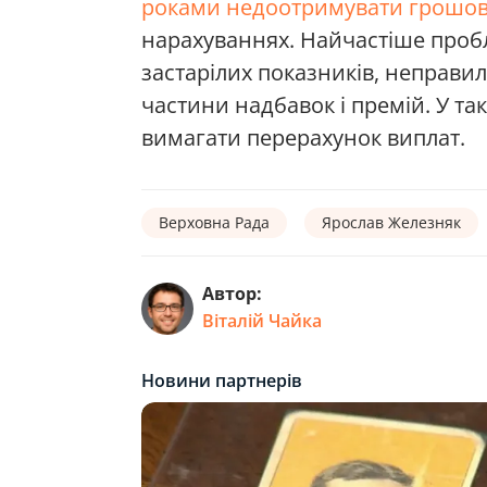
роками недоотримувати грошов
нарахуваннях. Найчастіше про
застарілих показників, неправи
частини надбавок і премій. У т
вимагати перерахунок виплат.
Верховна Рада
Ярослав Железняк
Автор:
Віталій Чайка