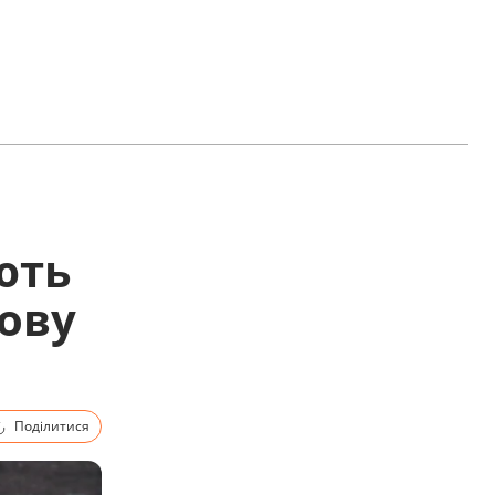
ють
нову
Поділитися