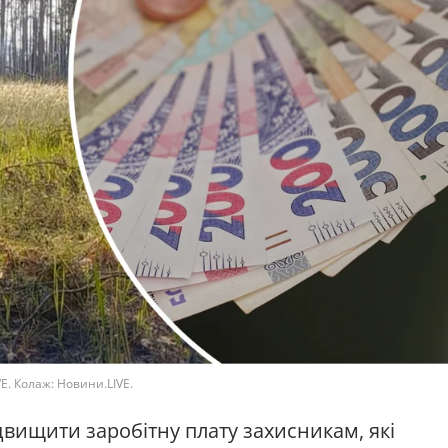
VE. Колаж: Новини.LIVE.
двищити заробітну плату захисникам, які