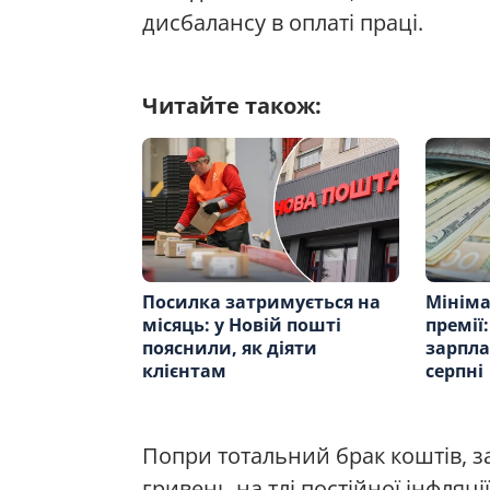
дисбалансу в оплаті праці.
Читайте також:
Посилка затримується на
Мініма
місяць: у Новій пошті
премії:
пояснили, як діяти
зарпла
клієнтам
серпні
Попри тотальний брак коштів, за
гривень на тлі постійної інфляц