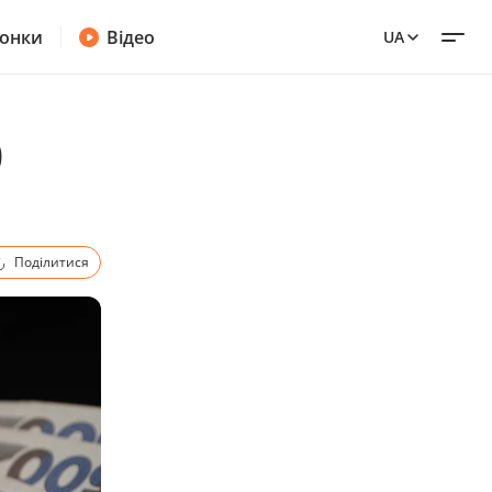
онки
Відео
UA
0
Поділитися