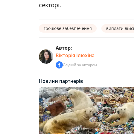
секторі.
грошове забезпечення
виплати вій
Автор:
Вікторія Ілюхіна
Слідкуй за автором