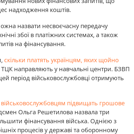
рмування нових фінансових запитів, що
ес надходження коштів.
ожна назвати несвоєчасну передачу
нічні збої в платіжних системах, а також
итів на фінансування.
и,
скільки платять українцям, яких щойно
я ТЦК направляють у навчальні центри. БЗВП
в цей період військовослужбовці отримують
 військовослужбовцям підвищать грошове
удсмен Ольга Решетилова назвала три
більшити фінансування війська. Однією з
ішніх процесів у державі та оборонному