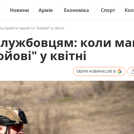
Новини
Армія
Економіка
Спорт
Кол
прийти премії та "бойові" у квітні
службовцям: коли м
йові" у квітні
ОБЕРИ НОВИНИ.LIVE В