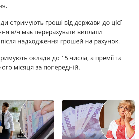
ня.
жди отримують гроші від держави до цієї
ання в/ч має перерахувати виплати
 після надходження грошей на рахунок.
римують оклади до 15 числа, а премії та
ного місяця за попередній.