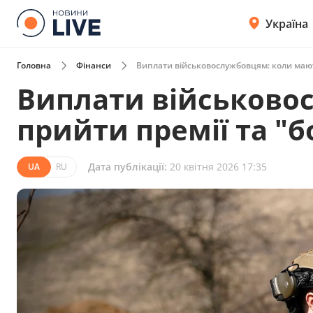
Україна
Головна
Фінанси
Виплати військовослужбовцям: коли мають 
Виплати військово
прийти премії та "бо
Дата публікації:
20 квітня 2026 17:35
UA
RU