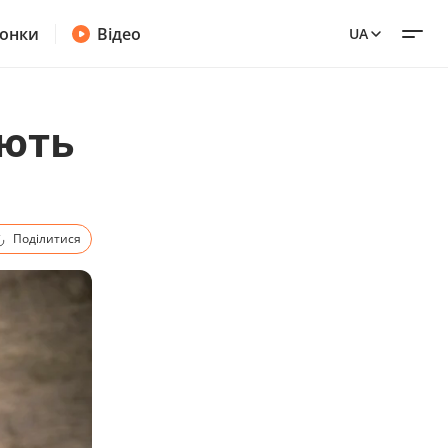
онки
Відео
UA
ають
Поділитися