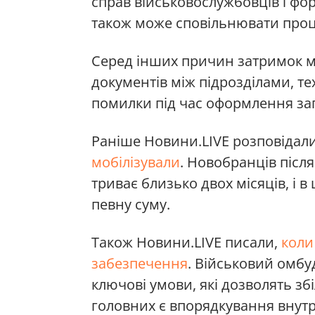
справ військовослужбовців і фо
також може сповільнювати проц
Серед інших причин затримок м
документів між підрозділами, тех
помилки під час оформлення зап
Раніше Новини.LIVE розповідал
мобілізували
. Новобранців післ
триває близько двох місяців, і 
певну суму.
Також Новини.LIVE писали,
коли
забезпечення
. Військовий омб
ключові умови, які дозволять з
головних є впорядкування внутр