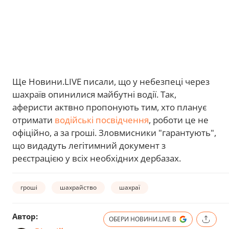
Ще Новини.LIVE писали, що у небезпеці через
шахраїв опинилися майбутні водії. Так,
аферисти актвно пропонують тим, хто планує
отримати
водійські посвідчення
, роботи це не
офіційно, а за гроші. Зловмисники "гарантують",
що видадуть легітимний документ з
реєстрацією у всіх необхідних дербазах.
гроші
шахрайство
шахраї
Автор:
ОБЕРИ НОВИНИ.LIVE В