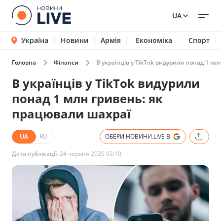
UA
Україна
Новини
Армія
Економіка
Спорт
Головна
Фінанси
В українців у TikTok видурили понад 1 м
В українців у TikTok видурили
понад 1 млн гривень: як
працювали шахраї
UA
RU
ОБЕРИ НОВИНИ.LIVE В
Дата публікації:
24 червня 2026 03:10