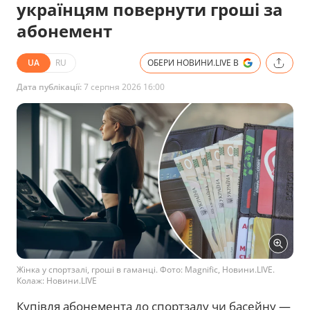
українцям повернути гроші за
абонемент
UA
RU
ОБЕРИ НОВИНИ.LIVE В
Дата публікації:
7 серпня 2026 16:00
Жінка у спортзалі, гроші в гаманці. Фото: Magnific, Новини.LIVE.
Колаж: Новини.LIVE
Купівля абонемента до спортзалу чи басейну —