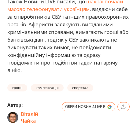
Також Новини.LIVE писали, що
шахраї почали
масово телефонувати українцям
, видаючи себе
за співробітників СБУ та інших правоохоронних
органів. Аферисти залякують вигаданими
кримінальними справами, вимагають гроші або
банківські дані, тоді як у СБУ закликають не
виконувати таких вимог, не повідомляти
конфіденційну інформацію та одразу
повідомляти про подібні випадки на гарячу
лінію.
гроші
компенсація
спортзал
Автор:
ОБЕРИ НОВИНИ.LIVE В
Віталій
Чайка