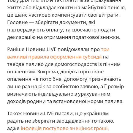
життя або відкладає кошти на майбутню пенсію,
це шанс частково компенсувати свої витрати.
Головне — зберігати документи, які
підтверджують оплату, та своєчасно подати
декларацію на отримання податкової знижки.
Раніше Новини.LIVE повідомляли про
три
важливі правила оформлення субсидії
на
тверде паливо для домогосподарств із пічним
опаленням. Зокрема, довідка про пічне
опалення не потрібна, допомогу призначають
лише раз на рік за особистою заявою, а її розмір
визначають індивідуально з урахуванням
доходів родини та встановленої норми палива.
Також Новини.LIVE писали, що українцям
радять не зберігати заощадження готівкою,
адже
інфляція поступово знецінює гроші
.