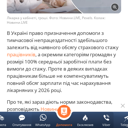
Лікарка у кабінеті, гроші. Фото: Новини.LIVE, Pexels. Колаж:
Новини.LIVE
В Україні право призначення допомоги з
тимчасової непрацездатності здебільшого
залежить від наявного обсягу страхового стажу
працівників
, а окремим категоріям громадян у
розмірі 100% середньої заробітної плати без
вимоги до стажу. Проте в деяких випадках
працівникам більше не компенсуватимуть
повний обсяг зарплати під час нарахування
лікарняних у 2026 році.
Про те, які зараз діють норми законодавства,
розповідають
Новини.LIVE
.
Реклама
люта
Опитування
WhatsApp
Ексклюзив
Viber
Tele
Допомога