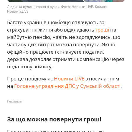
Люди на вулиці, гроші в руках. Фото: Новини.LIVE. Колаж:
Новини.LIVE
Багато українців щомісяця сплачують за
страхування життя або відкладають
гроші
на
майбутню пенсію, навіть не здогадуючись, що
частину цих витрат можна повернути. Якщо
офіційно працюєте і сплачуєте податки,
держава дозволяє отримати компенсацію через
податкову знижку.
Про це повідомляє
Новини.LIVE
з посиланням
на
Головне управління ДПС у Сумській області
.
Реклама
За що можна повернути гроші
Податкова знижка поширюється на такі