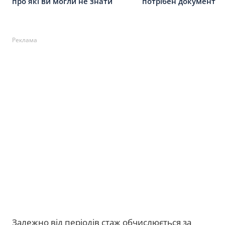
про які ви могли не знати
потрібен документ
Реклама
Залежно від періодів стаж обчислюється за