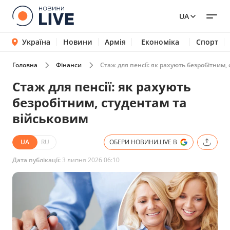
UA
Україна
Новини
Армія
Економіка
Спорт
Головна
Фінанси
Стаж для пенсії: як рахують безробітним,
Стаж для пенсії: як рахують
безробітним, студентам та
військовим
UA
RU
ОБЕРИ НОВИНИ.LIVE В
Дата публікації:
3 липня 2026 06:10