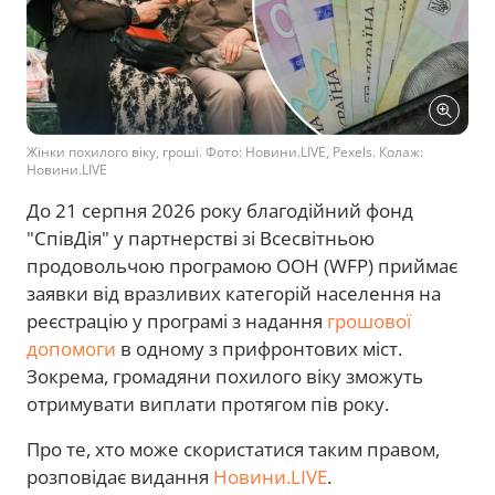
Жінки похилого віку, гроші. Фото: Новини.LIVE, Pexels. Колаж:
Новини.LIVE
До 21 серпня 2026 року благодійний фонд
"СпівДія" у партнерстві зі Всесвітньою
продовольчою програмою ООН (WFP) приймає
заявки від вразливих категорій населення на
реєстрацію у програмі з надання
грошової
допомоги
в одному з прифронтових міст.
Зокрема, громадяни похилого віку зможуть
отримувати виплати протягом пів року.
Про те, хто може скористатися таким правом,
розповідає видання
Новини.LIVE
.