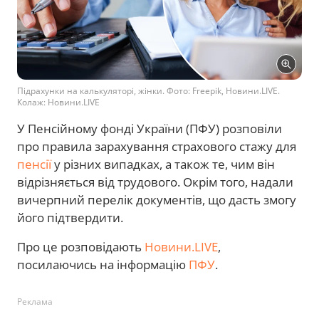
Підрахунки на калькуляторі, жінки. Фото: Freepik, Новини.LIVE.
Колаж: Новини.LIVE
У Пенсійному фонді України (ПФУ) розповіли
про правила зарахування страхового стажу для
пенсії
у різних випадках, а також те, чим він
відрізняється від трудового. Окрім того, надали
вичерпний перелік документів, що дасть змогу
його підтвердити.
Про це розповідають
Новини.LIVE
,
посилаючись на інформацію
ПФУ
.
Реклама