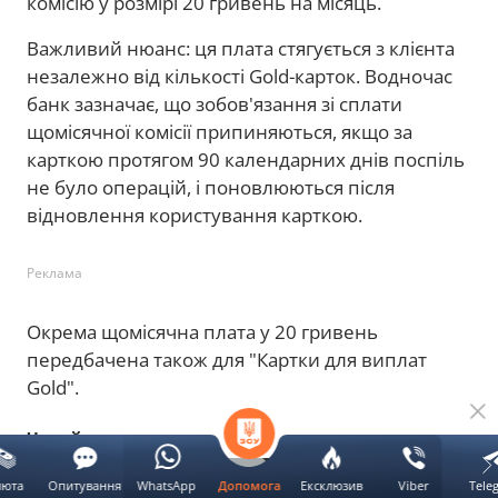
комісію у розмірі 20 гривень на місяць.
Важливий нюанс: ця плата стягується з клієнта
незалежно від кількості Gold-карток. Водночас
банк зазначає, що зобов'язання зі сплати
щомісячної комісії припиняються, якщо за
карткою протягом 90 календарних днів поспіль
не було операцій, і поновлюються після
відновлення користування карткою.
Реклама
Окрема щомісячна плата у 20 гривень
передбачена також для "Картки для виплат
Gold".
Читайте також:
люта
Опитування
WhatsApp
Ексклюзив
Viber
Tele
Допомога