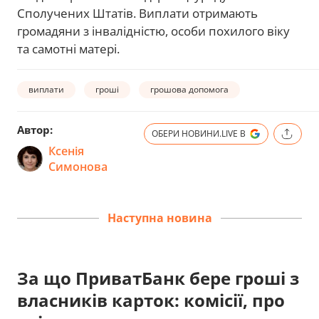
Сполучених Штатів. Виплати отримають
громадяни з інвалідністю, особи похилого віку
та самотні матері.
виплати
гроші
грошова допомога
Автор:
ОБЕРИ НОВИНИ.LIVE В
Ксенія
Симонова
Наступна новина
За що ПриватБанк бере гроші з
власників карток: комісії, про