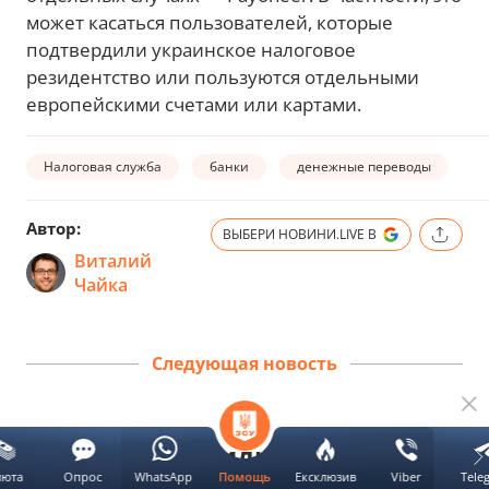
может касаться пользователей, которые
подтвердили украинское налоговое
резидентство или пользуются отдельными
европейскими счетами или картами.
Налоговая служба
банки
денежные переводы
б
Автор:
ВЫБЕРИ НОВИНИ.LIVE В
Виталий
Чайка
Следующая новость
Пенсии и субсидии могут
люта
Опрос
WhatsApp
Ексклюзив
Viber
Tele
Помощь