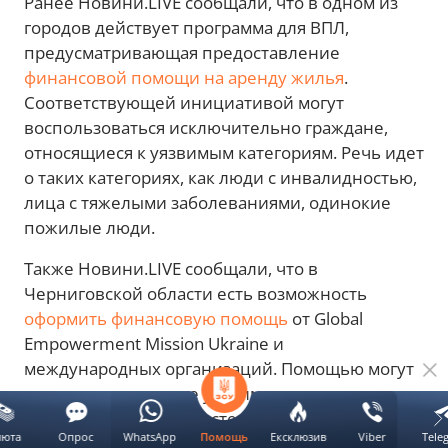
Ранее Новини.LIVE сообщали, что в одном из
городов действует программа для ВПЛ,
предусматривающая предоставление
финансовой помощи на аренду жилья
.
Соответствующей инициативой могут
воспользоваться исключительно граждане,
относящиеся к уязвимым категориям. Речь идет
о таких категориях, как люди с инвалидностью,
лица с тяжелыми заболеваниями, одинокие
пожилые люди.
Также Новини.LIVE сообщали, что в
Черниговской области есть возможность
оформить финансовую помощь
от Global
Empowerment Mission Ukraine и
международных организаций. Помощью могут
воспользоваться две уязвимые группы
граждан: люди в возрасте 60 лет и лица с I или II
люта
Опрос
WhatsApp
Ексклюзив
Viber
Tele
Помощь
группой инвалидности. Сумма помощи