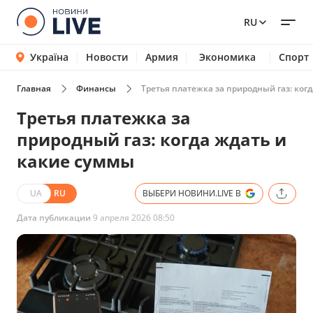
RU
Україна
Новости
Армия
Экономика
Спорт
Главная
Финансы
Третья платежка за природный газ: ког
Третья платежка за
природный газ: когда ждать и
какие суммы
UA
RU
ВЫБЕРИ НОВИНИ.LIVE В
Дата публикации
9 апреля 2026 08:50