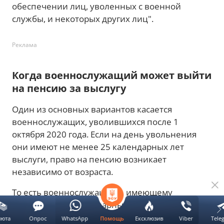
обеспечении лиц, уволенных с военной
службы, и некоторых других лиц".
Реклама
Когда военнослужащий может выйти
на пенсию за выслугу
Один из основных вариантов касается
военнослужащих, уволившихся после 1
октября 2020 года. Если на день увольнения
они имеют не менее 25 календарных лет
выслуги, право на пенсию возникает
независимо от возраста.
То есть военнослужащему, имеющему
необходимый календарный стаж, не нужно
ждать 45, 50 или 60 лет. В то же время важно,
люта
Опрос
WhatsApp
Ексклюзив
Viber
Tele
Помощь