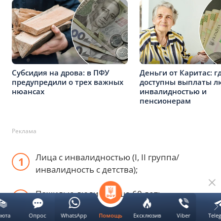
Субсидия на дрова: в ПФУ
Деньги от Каритас: г
предупредили о трех важных
доступны выплаты л
нюансах
инвалидностью и
пенсионерам
Реклама
Лица с инвалидностью (I, II группа/
инвалидность с детства);
Пожилые люди старше 60 лет;
люта
Опрос
WhatsApp
Ексклюзив
Viber
Tele
Помощь
Одинокие матери/отцы/опекуны