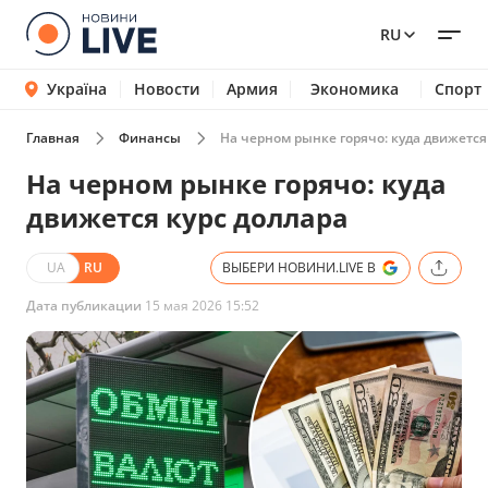
RU
Україна
Новости
Армия
Экономика
Спорт
Главная
Финансы
На черном рынке горячо: куда движется
На черном рынке горячо: куда
движется курс доллара
UA
RU
ВЫБЕРИ НОВИНИ.LIVE В
Дата публикации
15 мая 2026 15:52