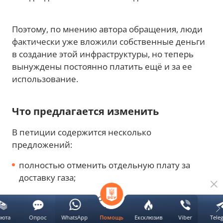
Поэтому, по мнению автора обращения, люди
фактически уже вложили собственные деньги
в создание этой инфраструктуры, но теперь
вынуждены постоянно платить ещё и за ее
использование.
Что предлагается изменить
В петиции содержится несколько
предложений:
полностью отменить отдельную плату за
доставку газа;
или начислять ее только в зависимости от
фактического потребления;
люта
Опрос
WhatsApp
Ексклюзив
Viber
Tele
Помощь