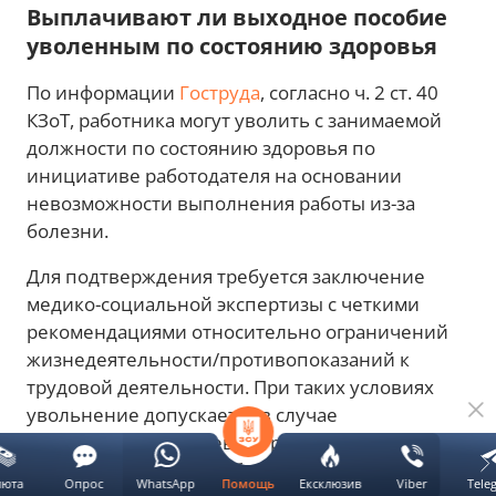
Выплачивают ли выходное пособие
уволенным по состоянию здоровья
По информации
Гоструда
, согласно ч. 2 ст. 40
КЗоТ, работника могут уволить с занимаемой
должности по состоянию здоровья по
инициативе работодателя на основании
невозможности выполнения работы из-за
болезни.
Для подтверждения требуется заключение
медико-социальной экспертизы с четкими
рекомендациями относительно ограничений
жизнедеятельности/противопоказаний к
трудовой деятельности. При таких условиях
увольнение допускается в случае
невозможности перевода работника, с его
согласия, на другую работу.
люта
Опрос
WhatsApp
Ексклюзив
Viber
Tele
Помощь