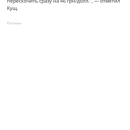
перескочить сразу на 46 грн/долл.", — отметил
Кущ.
Реклама