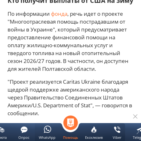
Кто получит выплаты от США на зиму
По информации
фонда
, речь идет о проекте
"Многоотраслевая помощь пострадавшим от
войны в Украине", который предусматривает
предоставление финансовой помощи на
оплату жилищно-коммунальных услуг и
твердого топлива на новый отопительный
сезон 2026/27 годов. В частности, он доступен
для жителей Полтавской области.
"Проект реализуется Caritas Ukraine благодаря
щедрой поддержке американского народа
через Правительство Соединенных Штатов
Америки/U.S. Department of Stat", — говорится в
сообщении.
Реклама
люта
Опрос
WhatsApp
Ексклюзив
Viber
Tele
Помощь