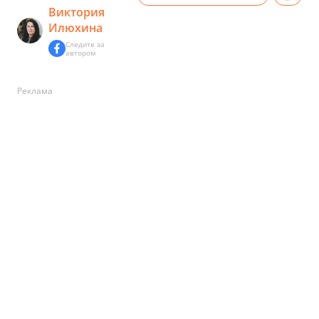
Виктория
Илюхина
Следите за
автором
Реклама