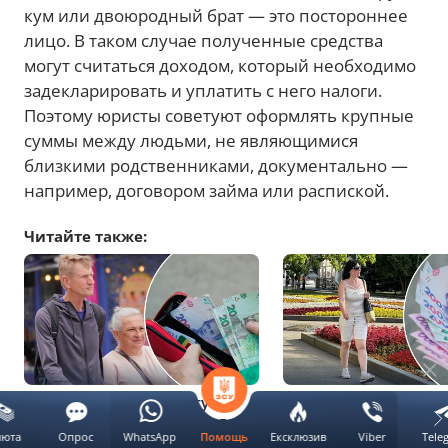
кум или двоюродный брат — это постороннее
лицо. В таком случае полученные средства
могут считаться доходом, который необходимо
задекларировать и уплатить с него налоги.
Поэтому юристы советуют оформлять крупные
суммы между людьми, не являющимися
близкими родственниками, документально —
например, договором займа или распиской.
Читайте также:
Пенсии и субсидии могут
Переселенцев преду
отобрать: украинцам назвали
о важном условии: бе
люта
Опрос
WhatsApp
Ексклюзив
Viber
Tele
Помощь
неожиданные причины
выплаты могут