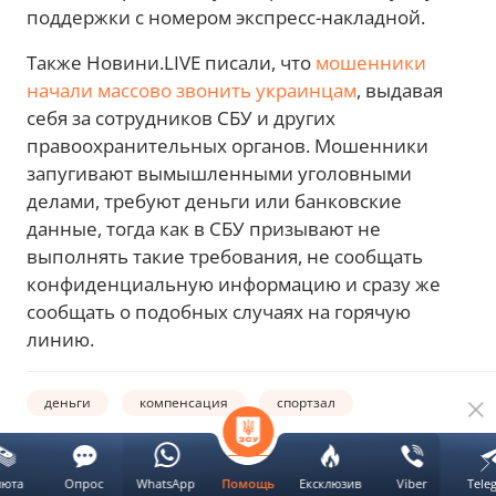
поддержки с номером экспресс-накладной.
Также Новини.LIVE писали, что
мошенники
начали массово звонить украинцам
, выдавая
себя за сотрудников СБУ и других
правоохранительных органов. Мошенники
запугивают вымышленными уголовными
делами, требуют деньги или банковские
данные, тогда как в СБУ призывают не
выполнять такие требования, не сообщать
конфиденциальную информацию и сразу же
сообщать о подобных случаях на горячую
линию.
деньги
компенсация
спортзал
Автор:
ВЫБЕРИ НОВИНИ.LIVE В
люта
Опрос
WhatsApp
Ексклюзив
Viber
Tele
Помощь