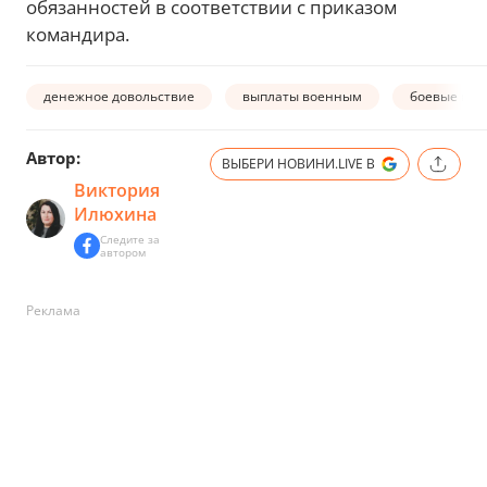
обязанностей в соответствии с приказом
командира.
денежное довольствие
выплаты военным
боевые вып
Автор:
ВЫБЕРИ НОВИНИ.LIVE В
Виктория
Илюхина
Следите за
автором
Реклама