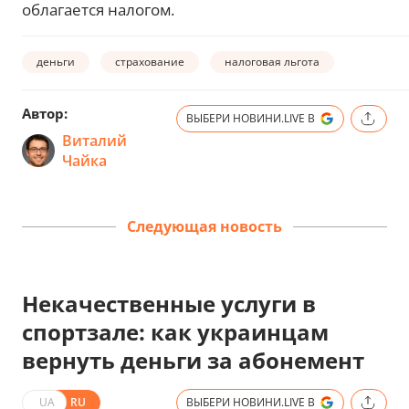
облагается налогом.
деньги
страхование
налоговая льгота
Автор:
ВЫБЕРИ НОВИНИ.LIVE В
Виталий
Чайка
Следующая новость
Некачественные услуги в
спортзале: как украинцам
вернуть деньги за абонемент
UA
RU
ВЫБЕРИ НОВИНИ.LIVE В