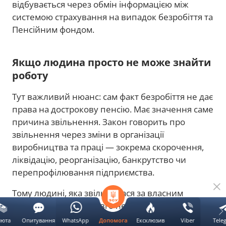
відбувається через обмін інформацією між
системою страхування на випадок безробіття та
Пенсійним фондом.
Якщо людина просто не може знайти
роботу
Тут важливий нюанс: сам факт безробіття не дає
права на дострокову пенсію. Має значення саме
причина звільнення. Закон говорить про
звільнення через зміни в організації
виробництва та праці — зокрема скорочення,
ліквідацію, реорганізацію, банкрутство чи
перепрофілювання підприємства.
Тому людині, яка звільнилася за власним
бажанням, а потім довго не може знайти
роботу, ця конкретна підстава для дострокової
люта
Опитування
WhatsApp
Ексклюзив
Viber
Tele
Допомога