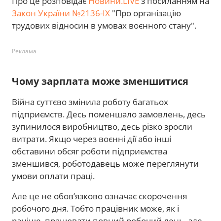
Про це розповідає
Новини.LIVE
з посиланням на
Закон України №2136-IX
"Про організацію
трудових відносин в умовах воєнного стану".
Реклама
Чому зарплата може зменшитися
Війна суттєво змінила роботу багатьох
підприємств. Десь поменшало замовлень, десь
зупинилося виробництво, десь різко зросли
витрати. Якщо через воєнні дії або інші
обставини обсяг роботи підприємства
зменшився, роботодавець може переглянути
умови оплати праці.
Але це не обов’язково означає скорочення
робочого дня. Тобто працівник може, як і
раніше, працювати повний робочий день, але