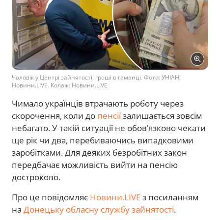
Чоловік у Центрі зайнятості, гроші в гаманці. Фото: УНІАН,
Новини.LIVE. Колаж: Новини.LIVE
Чимало українців втрачають роботу через
скорочення, коли до
пенсії
залишається зовсім
небагато. У такій ситуації не обов’язково чекати
ще рік чи два, перебиваючись випадковими
заробітками. Для деяких безробітних закон
передбачає можливість вийти на пенсію
достроково.
Про це повідомляє
Новини.LIVE
з посиланням
на
Донецьку обласну службу зайнятості
.