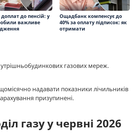
 доплат до пенсій: у
Ощадбанк компенсує до
робили важливе
40% за оплату підписок: як
едження
отримати
внутрішньобудинкових газових мереж.
 щомісячно надавати показники лічильників
нарахування призупинені.
іл газу у червні 2026