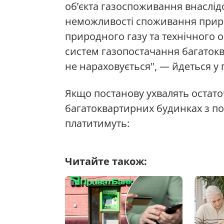
об’єкта газоспоживання внаслідо
неможливості споживання природ
природного газу та технічного
систем газопостачання багаток
не нараховується", — йдеться у
Якщо постанову ухвалять остаточн
багатоквартирних будинках з п
платитимуть:
Читайте також: