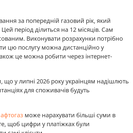
вання за попередній газовий рік, який
 Цей період ділиться на 12 місяців. Сам
ксованим. Виконувати розрахунки потрібно
ати цю послугу можна дистанційно у
Також це можна робити через інтернет-
, що у липні 2026 року українцям надішлють
итанціях для споживачів будуть
афтогаз
може нарахувати більші суми в
те, щоб цифри у платіжках були
 самі клієнти.