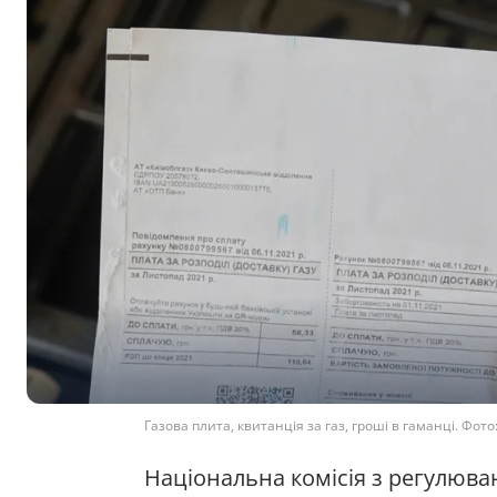
Газова плита, квитанція за газ, гроші в гаманці. Фот
Національна комісія з регулюва