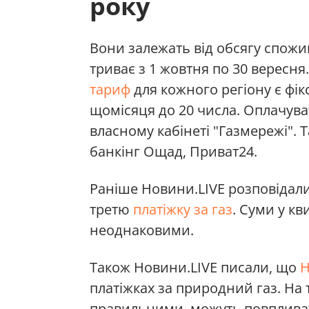
року
Вони залежать від обсягу спожи
триває з 1 жовтня по 30 вересня.
тариф
для кожного регіону є фі
щомісяця до 20 числа. Оплачув
власному кабінеті "Газмережі". 
банкінг Ощад, Приват24.
Раніше Новини.LIVE розповідали
третю
платіжку за газ
. Суми у кв
неоднаковими.
Також Новини.LIVE писали, що
Н
платіжках за природний газ. На 
правильними, можуть повпливати