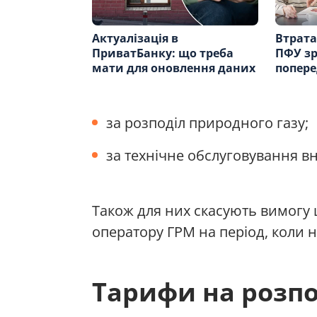
Актуалізація в
Втрата
ПриватБанку: що треба
ПФУ з
мати для оновлення даних
попер
за розподіл природного газу;
за технічне обслуговування 
Також для них скасують вимогу
оператору ГРМ на період, коли 
Тарифи на розпод