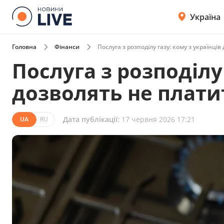
Україна
Головна
Фінанси
Послуга з розподілу газу: кому з українці
Послуга з розподілу 
дозволять не плати
Дата публікації:
17 червня 2026 17:21
UA
RU