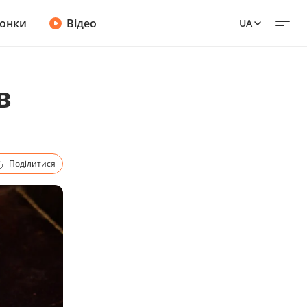
онки
Відео
UA
в
Поділитися