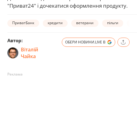
"Приват24" і дочекатися оформлення продукту.
ПриватБанк
кредити
ветерани
пільги
ві
Автор:
ОБЕРИ НОВИНИ.LIVE В
Віталій
Чайка
Реклама