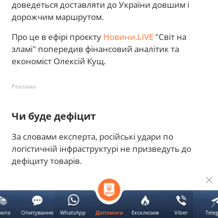
доведеться доставляти до України довшим і
дорожчим маршрутом.
Про це в ефірі проєкту
Новини.LIVE
"Світ на
зламі" попередив фінансовий аналітик та
економіст Олексій Кущ.
Реклама
Чи буде дефіцит
За словами експерта, російські удари по
логістичній інфраструктурі не призведуть до
дефіциту товарів.
люта
Опитування
WhatsApp
Ексклюзив
Viber
Tele
Допомога