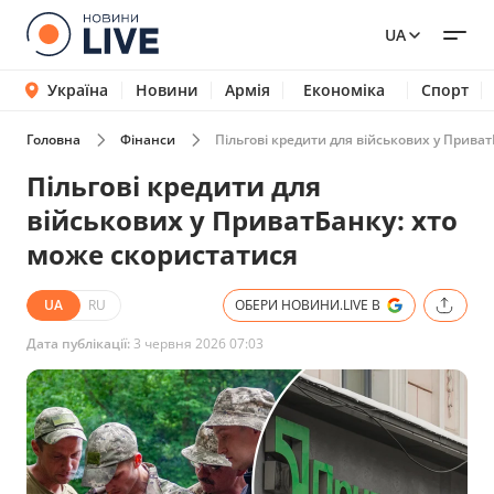
UA
Україна
Новини
Армія
Економіка
Спорт
Головна
Фінанси
Пільгові кредити для військових у Прива
Пільгові кредити для
військових у ПриватБанку: хто
може скористатися
UA
RU
ОБЕРИ НОВИНИ.LIVE В
Дата публікації:
3 червня 2026 07:03