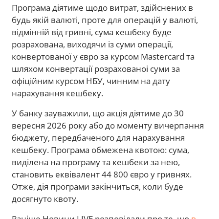
Програма діятиме щодо витрат, здійснених в
будь якій валюті, проте для операцій у валюті,
відмінній від гривні, сума кешбеку буде
розрахована, виходячи із суми операції,
конвертованої у євро за курсом Mastercard та
шляхом конвертації розрахованоі суми за
офіційним курсом НБУ, чинним на дату
нарахування кешбеку.
У банку зауважили, що акція діятиме до 30
вересня 2026 року або до моменту вичерпання
бюджету, передбаченого для нарахування
кешбеку. Програма обмежена квотою: сума,
виділена на програму та кешбеки за нею,
становить еквівалент 44 800 євро у гривнях.
Отже, дія програми закінчиться, коли буде
досягнуто квоту.
Раніше Новини.LIVE розповідали про те, що
в