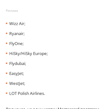
Реклама
Wizz Air;
Ryanair;
FlyOne;
HiSky/HiSky Europe;
Flydubai;
EasyJet;
WestJet;
LOT Polish Airlines.