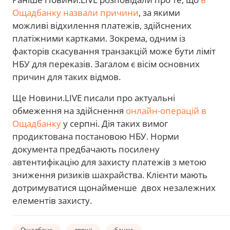
Ощадбанку назвали причини
, за якими
можливі відхилення платежів, здійснених
платіжними картками. Зокрема, одним із
факторів скасування транзакцій може бути ліміт
НБУ для переказів. Загалом є вісім основних
причин для таких відмов.
Ще Новини.LIVE писали про актуальні
обмеження на здійснення
онлайн-операцій в
Ощадбанку
у серпні. Дія таких вимог
продиктована постановою НБУ. Норми
документа предбачають посилену
автентифікацію для захисту платежів з метою
зниження ризиків шахрайства. Клієнти мають
дотримуватися щонайменше двох незалежних
елементів захисту.
Ощадбанк
гроші
банки