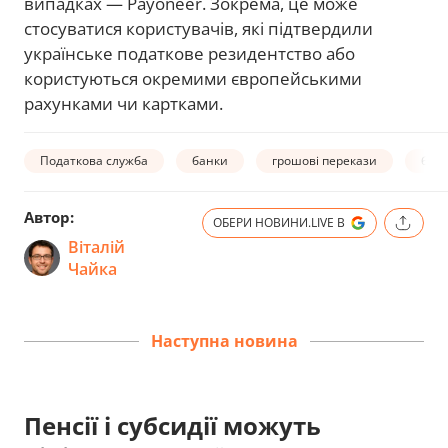
випадках — Payoneer. Зокрема, це може
стосуватися користувачів, які підтвердили
українське податкове резидентство або
користуються окремими європейськими
рахунками чи картками.
Податкова служба
банки
грошові перекази
бло
Автор:
ОБЕРИ НОВИНИ.LIVE В
Віталій
Чайка
Наступна новина
Пенсії і субсидії можуть