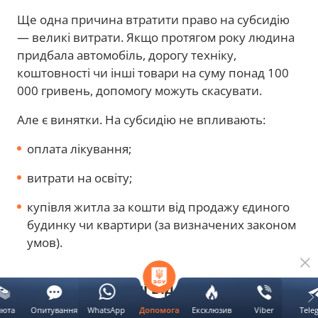
Ще одна причина втратити право на субсидію
— великі витрати. Якщо протягом року людина
придбала автомобіль, дорогу техніку,
коштовності чи інші товари на суму понад 100
000 гривень, допомогу можуть скасувати.
Але є винятки. На субсидію не впливають:
оплата лікування;
витрати на освіту;
купівля житла за кошти від продажу єдиного
будинку чи квартири (за визначених законом
умов).
Як рахують гроші від родичів із-за
кордону
люта
Опитування
WhatsApp
Ексклюзив
Viber
Tele
Допомога