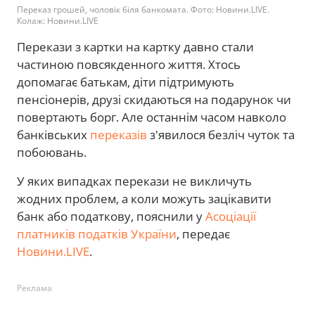
Переказ грошей, чоловік біля банкомата. Фото: Новини.LIVE.
Колаж: Новини.LIVE
Перекази з картки на картку давно стали
частиною повсякденного життя. Хтось
допомагає батькам, діти підтримують
пенсіонерів, друзі скидаються на подарунок чи
повертають борг. Але останнім часом навколо
банківських
переказів
з'явилося безліч чуток та
побоювань.
У яких випадках перекази не викличуть
жодних проблем, а коли можуть зацікавити
банк або податкову, пояснили у
Асоціації
платників податків України
, передає
Новини.LIVE
.
Реклама