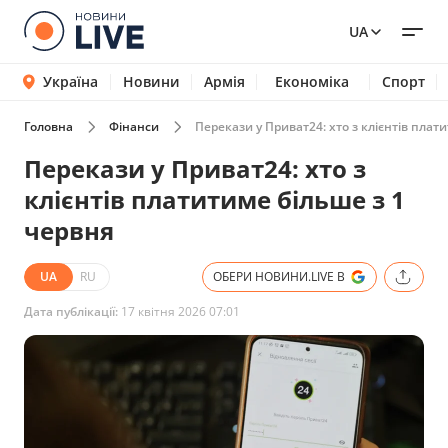
UA
Україна
Новини
Армія
Економіка
Спорт
Головна
Фінанси
Перекази у Приват24: хто з клієнтів плат
Перекази у Приват24: хто з
клієнтів платитиме більше з 1
червня
UA
RU
ОБЕРИ НОВИНИ.LIVE В
Дата публікації:
17 квітня 2026 07:01