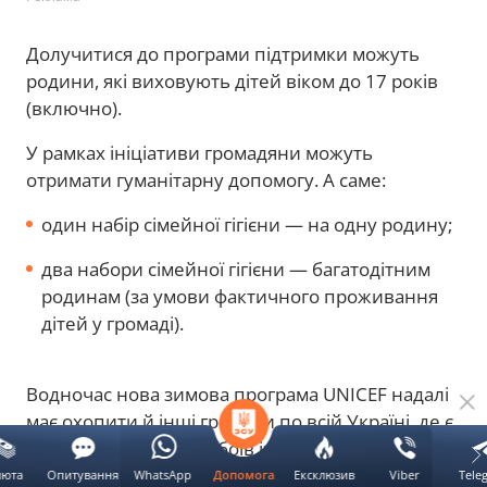
Долучитися до програми підтримки можуть
родини, які виховують дітей віком до 17 років
(включно).
У рамках ініціативи громадяни можуть
отримати гуманітарну допомогу. А саме:
один набір сімейної гігієни — на одну родину;
два набори сімейної гігієни — багатодітним
родинам (за умови фактичного проживання
дітей у громаді).
Водночас нова зимова програма UNICEF надалі
має охопити й інші громади по всій Україні, де є
ризик тривалих перебоїв із теплом,
електрикою, водою та доступом до базових
люта
Опитування
WhatsApp
Ексклюзив
Viber
Tele
Допомога