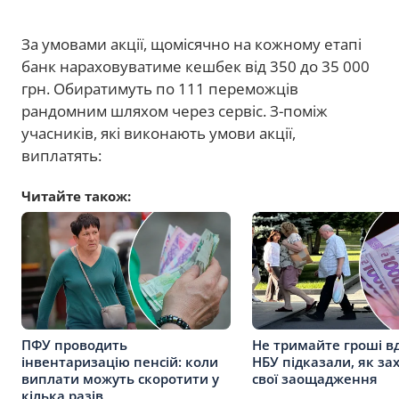
За умовами акції, щомісячно на кожному етапі
банк нараховуватиме кешбек від 350 до 35 000
грн. Обиратимуть по 111 переможців
рандомним шляхом через сервіс. З-поміж
учасників, які виконають умови акції,
виплатять:
Читайте також:
ПФУ проводить
Не тримайте гроші вд
інвентаризацію пенсій: коли
НБУ підказали, як за
виплати можуть скоротити у
свої заощадження
кілька разів