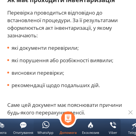
Перевірка проводиться відповідно до
встановленої процедури. За її результатами
оформлюється акт інвентаризації, у якому
зазначають:
які документи перевірили;
які порушення або розбіжності виявили;
висновки перевірки;
рекомендації щодо подальших дій.
Саме цей документ має пояснювати причини
будь-якого перерахунку пенсії.
Що робити, якщо пенсію зменшили
люта
Опитування
WhatsApp
Ексклюзив
Viber
Tele
Допомога