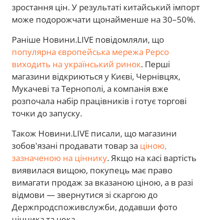
зростання цін. У результаті китайський імпорт
може подорожчати щонайменше на 30–50%.
Раніше Новини.LIVE повідомляли, що
популярна європейська мережа Pepco
виходить на український ринок
. Перші
магазини відкриються у Києві, Чернівцях,
Мукачеві та Тернополі, а компанія вже
розпочала набір працівників і готує торгові
точки до запуску.
Також Новини.LIVE писали, що магазини
зобов'язані продавати товар за
ціною,
зазначеною на ціннику
. Якщо на касі вартість
виявилася вищою, покупець має право
вимагати продаж за вказаною ціною, а в разі
відмови — звернутися зі скаргою до
Держпродспоживслужби, додавши фото
цінника та чека.