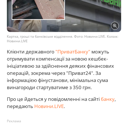
Картка, гроші та банківське відділення. Фото: Новини.LIVE. Колаж:
Новини.LIVE
Клієнти державного
"ПриватБанку"
можуть
отримувати компенсації за новою кешбек-
ініціативою за здійснення деяких фінансових
операцій, зокрема через "Приват24". За
інформацією фінустанови, мінімальна сума
винагороди стартуватиме з 350 грн.
Про це йдеться у повідомленні на сайті
банку
,
передають
Новини.LIVE
.
Реклама