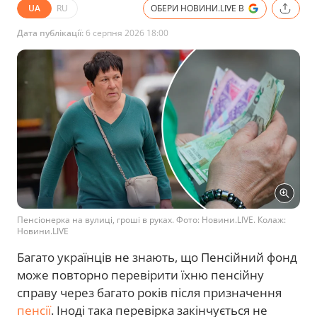
UA
RU
ОБЕРИ НОВИНИ.LIVE В
Дата публікації:
6 серпня 2026 18:00
Пенсіонерка на вулиці, гроші в руках. Фото: Новини.LIVE. Колаж:
Новини.LIVE
Багато українців не знають, що Пенсійний фонд
може повторно перевірити їхню пенсійну
справу через багато років після призначення
пенсії
. Іноді така перевірка закінчується не