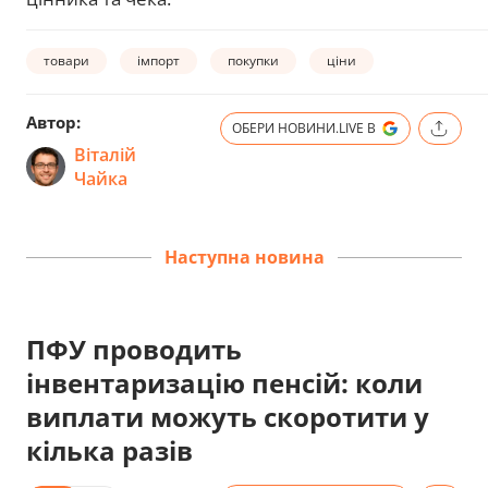
товари
імпорт
покупки
ціни
Автор:
ОБЕРИ НОВИНИ.LIVE В
Віталій
Чайка
Наступна новина
ПФУ проводить
інвентаризацію пенсій: коли
виплати можуть скоротити у
кілька разів