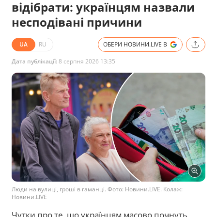
відібрати: українцям назвали
несподівані причини
UA
RU
ОБЕРИ НОВИНИ.LIVE В
Дата публікації:
8 серпня 2026 13:35
Люди на вулиці, гроші в гаманці. Фото: Новини.LIVE. Колаж:
Новини.LIVE
Чутки про те, що українцям масово почнуть