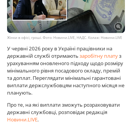
Жінки в офісі, гроші. Фото: Новини.LIVE, НАДС. Колаж: Новини.LIVE
У червні 2026 року в Україні працівники на
державній службі отримають
заробітну плату
з
урахуванням оновленого підходу щодо розміру
мінімального рівня посадового окладу, премій
та доплат. Переглядати мінімальні гарантовані
виплати держслужбовцям наступного місяця не
планують.
Про те, на які виплати зможуть розраховувати
державні службовці, розповідає редакція
Новини.LIVE
.