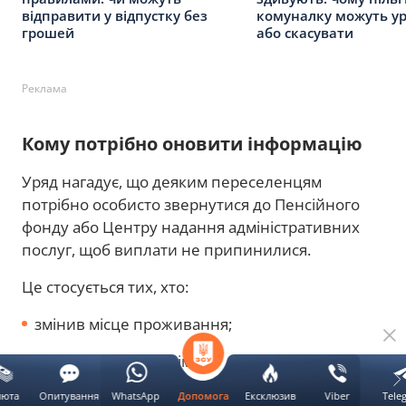
відправити у відпустку без
комуналку можуть ур
грошей
або скасувати
Реклама
Кому потрібно оновити інформацію
Уряд нагадує, що деяким переселенцям
потрібно особисто звернутися до Пенсійного
фонду або Центру надання адміністративних
послуг, щоб виплати не припинилися.
Це стосується тих, хто:
змінив місце проживання;
має зміни у складі сім'ї;
вперше оформлює допомогу на дитину;
люта
Опитування
WhatsApp
Ексклюзив
Viber
Tele
Допомога