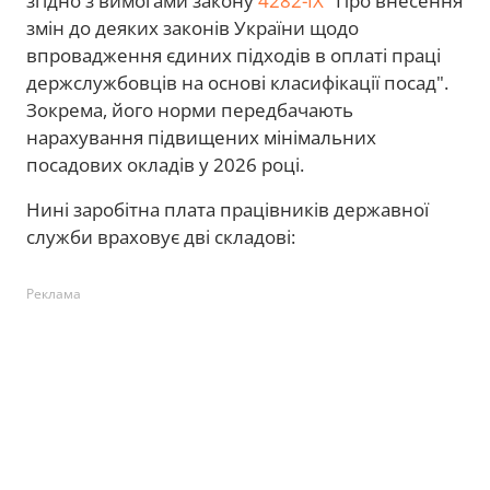
згідно з вимогами закону
4282-IX
"Про внесення
змін до деяких законів України щодо
впровадження єдиних підходів в оплаті праці
держслужбовців на основі класифікації посад".
Зокрема, його норми передбачають
нарахування підвищених мінімальних
посадових окладів у 2026 році.
Нині заробітна плата працівників державної
служби враховує дві складові:
Реклама