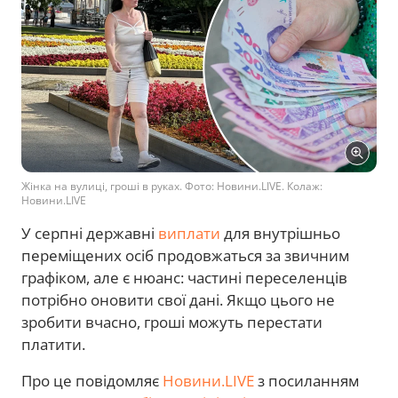
Жінка на вулиці, гроші в руках. Фото: Новини.LIVE. Колаж:
Новини.LIVE
У серпні державні
виплати
для внутрішньо
переміщених осіб продовжаться за звичним
графіком, але є нюанс: частині переселенців
потрібно оновити свої дані. Якщо цього не
зробити вчасно, гроші можуть перестати
платити.
Про це повідомляє
Новини.LIVE
з посиланням