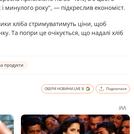
к і минулого року", — підкреслив економіст.
ки хліба стримуватимуть ціни, щоб
ку. Та попри це очікується, що надалі хліб
на продукти
ОБЕРИ НОВИНИ.LIVE В
Поділитися