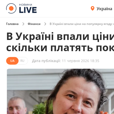
Україна
Головна
Фінанси
В Україні впали ціни на популярну ягоду:
В Україні впали цін
скільки платять по
Дата публікації:
11 червня 2026 18:35
UA
RU