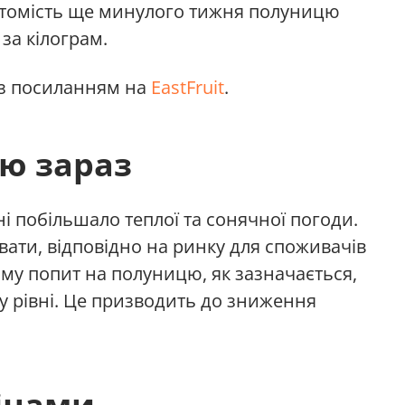
Натомість ще минулого тижня полуницю
за кілограм.
з посиланням на
EastFruit
.
ю зараз
їні побільшало теплої та сонячної погоди.
ати, відповідно на ринку для споживачів
му попит на полуницю, як зазначається,
у рівні. Це призводить до зниження
цінами