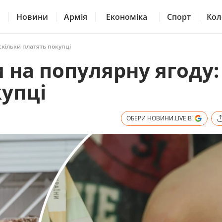
Новини
Армія
Економіка
Спорт
Кол
 скільки платять покупці
и на популярну ягоду:
купці
ОБЕРИ НОВИНИ.LIVE В