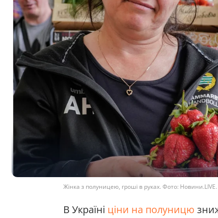
Жінка з полуницею, гроші в руках. Фото: Новини.LIVE
В Україні
ціни на полуницю
зниж