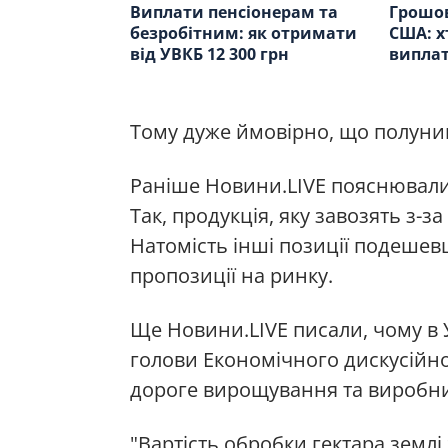
Виплати пенсіонерам та
Грошов
безробітним: як отримати
США: х
від УВКБ 12 300 грн
виплат
Тому дуже ймовірно, що полуниц
Раніше Новини.LIVE пояснювали,
Так, продукція, яку завозять з-
Натомість інші позиції подешев
пропозиції на ринку.
Ще Новини.LIVE писали, чому в 
голови Економічного дискусійно
дороге вирощування та виробни
"Вартість обробки гектара землі