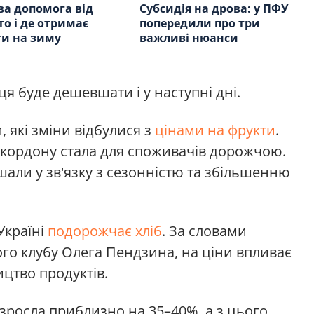
а допомога від
Субсидія на дрова: у ПФУ
то і де отримає
попередили про три
и на зиму
важливі нюанси
я буде дешевшати і у наступні дні.
 які зміни відбулися з
цінами на фрукти
.
за кордону стала для споживачів дорожчою.
шали у зв'язку з сезонністю та збільшенню
Україні
подорожчає хліб
. За словами
го клубу Олега Пендзина, на ціни впливає
цтво продуктів.
 зросла приблизно на 35–40%, а з цього