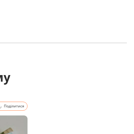
му
Поділитися