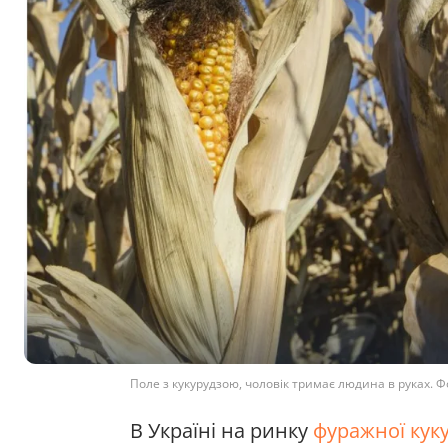
Поле з кукурудзою, чоловік тримає людина в руках. Ф
В Україні на ринку
фуражної кук