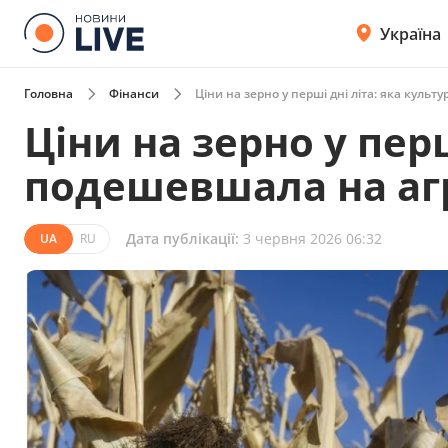
Україна
Головна
Фінанси
Ціни на зерно у перші дні літа: яка куль
Ціни на зерно у перш
подешевшала на аг
Дата публікації:
3 червня 2026 06:32
UA
RU