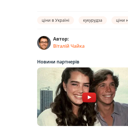
ціни в Україні
кукурудза
ціни 
Автор:
Віталій Чайка