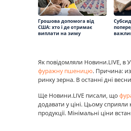
Грошова допомога від
Субсид
США: хто і де отримає
попере
виплати на зиму
важли
Як повідомляли Новини.LIVE, в У
фуражну пшеницю
. Причина: и
ринку зерна. В останні дні вес
Ще Новини.LIVE писали, що
фур
додавати у ціні. Цьому сприяли 
продукції. Мінімальні ціни вст