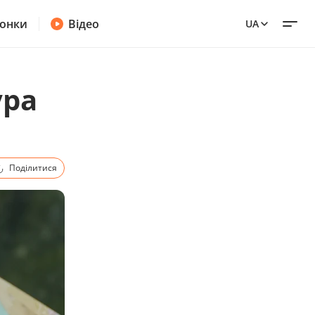
онки
Відео
UA
ура
Поділитися