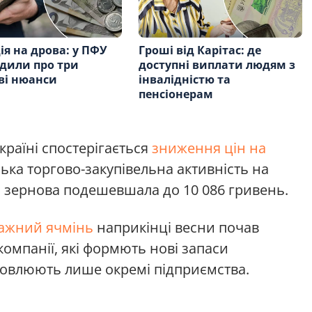
ія на дрова: у ПФУ
Гроші від Карітас: де
дили про три
доступні виплати людям з
ві нюанси
інвалідністю та
пенсіонерам
країні спостерігається
зниження цін на
зька торгово-закупівельна активність на
ни зернова подешевшала до 10 086 гривень.
ажний ячмінь
наприкінці весни почав
компанії, які формють нові запаси
ановлюють лише окремі підприємства.