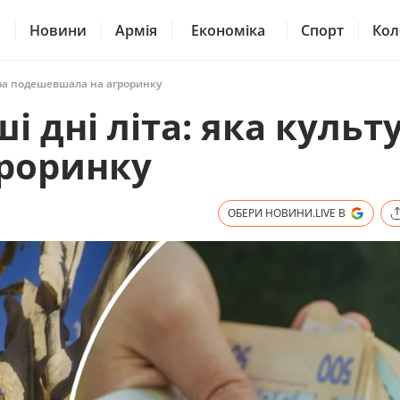
Новини
Армія
Економіка
Спорт
Кол
тура подешевшала на агроринку
і дні літа: яка культ
роринку
ОБЕРИ НОВИНИ.LIVE В