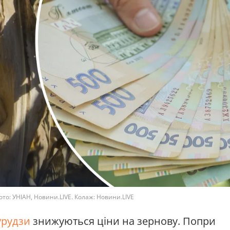
ото: УНІАН, Новини.LIVE. Колаж: Новини.LIVE
урудзи
знижуються ціни на зернову. Попри