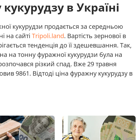
 кукурудзу в Україні
жної кукурудзи продається за середньою
ні на сайті
Tripoli.land
. Вартість зернової в
рігається тенденція до її здешевшання. Так,
іна на тонну фуражної кукурудзи була на
 розпочався різкий спад. Вже 29 травня
вив 9861. Відтоді ціна фуражну кукурудзу в
.