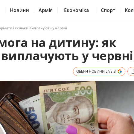
Новини
Армія
Економіка
Спорт
Кол
рмити і скільки виплачують у червні
ога на дитину: як
 виплачують у червні
ОБЕРИ НОВИНИ.LIVE В