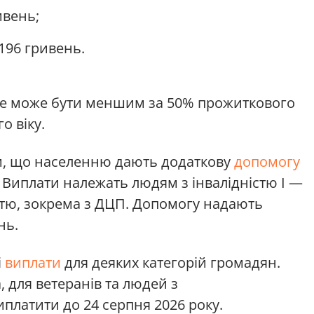
ивень;
 196 гривень.
не може бути меншим за 50% прожиткового
о віку.
и, що населенню дають додаткову
допомогу
. Виплати належать людям з інвалідністю І —
ністю, зокрема з ДЦП. Допомогу надають
нь.
і
виплати
для деяких категорій громадян.
 для ветеранів та людей з
платити до 24 серпня 2026 року.