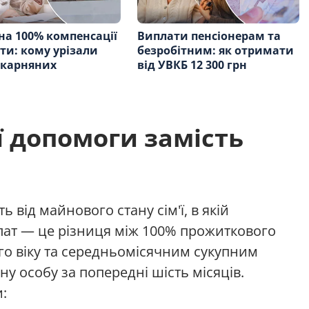
на 100% компенсації
Виплати пенсіонерам та
ти: кому урізали
безробітним: як отримати
ікарняних
від УВКБ 12 300 грн
 допомоги замість
 від майнового стану сім'ї, в якій
лат — це різниця між 100% прожиткового
го віку та середньомісячним сукупним
ну особу за попередні шість місяців.
: