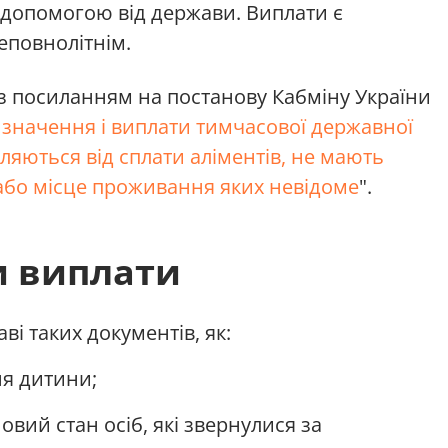
допомогою від держави. Виплати є
еповнолітнім.
з посиланням на постанову Кабміну України
значення і виплати тимчасової державної
ляються від сплати аліментів, не мають
або місце проживання яких невідоме
".
и виплати
аві таких документів, як:
ня дитини;
овий стан осіб, які звернулися за