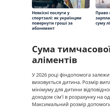
Неякісні послуги у
Право 
спортзалі: як українцям
зарпла
повернути гроші за
суму л
абонемент
Сума тимчасової
аліментів
У 2026 році фіндопомога залежить
виховується дитина. Розмір вип
мінімуму для дитини відповідно
доходом сім'ї в розрахунку на од
Максимальний розмір допомоги