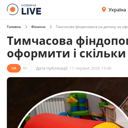
Україна
Головна
Фінанси
Тимчасова фіндопомога на дитину: як офо
Тимчасова фіндопом
оформити і скільки
Дата публікації:
11 червня 2026 19:40
UA
RU