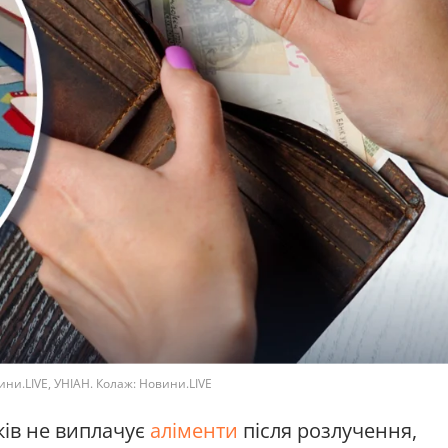
вини.LIVE, УНІАН. Колаж: Новини.LIVE
ьків не виплачує
аліменти
після розлучення,