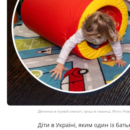
ДІвчинка в ігровій кімнаті, гроші в гаманці. Фото: Но
Діти в Україні, яким один із бат