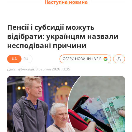
Наступна новина
Пенсії і субсидії можуть
відібрати: українцям назвали
несподівані причини
UA
RU
ОБЕРИ НОВИНИ.LIVE В
Дата публікації:
8 серпня 2026 13:35