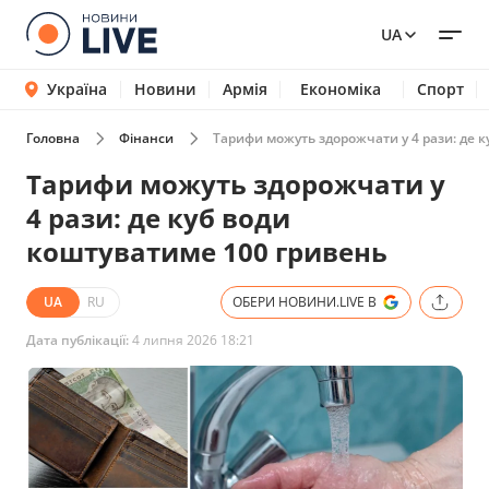
UA
Україна
Новини
Армія
Економіка
Спорт
Головна
Фінанси
Тарифи можуть здорожчати у 4 рази: де 
Тарифи можуть здорожчати у
4 рази: де куб води
коштуватиме 100 гривень
UA
RU
ОБЕРИ НОВИНИ.LIVE В
Дата публікації:
4 липня 2026 18:21