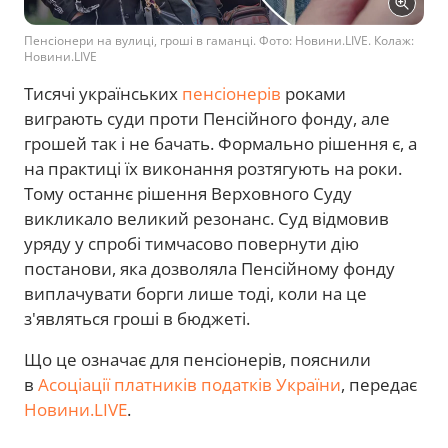
Пенсіонери на вулиці, гроші в гаманці. Фото: Новини.LIVE. Колаж:
Новини.LIVE
Тисячі українських
пенсіонерів
роками
виграють суди проти Пенсійного фонду, але
грошей так і не бачать. Формально рішення є, а
на практиці їх виконання розтягують на роки.
Тому останнє рішення Верховного Суду
викликало великий резонанс. Суд відмовив
уряду у спробі тимчасово повернути дію
постанови, яка дозволяла Пенсійному фонду
виплачувати борги лише тоді, коли на це
з'являться гроші в бюджеті.
Що це означає для пенсіонерів, пояснили
в
Асоціації платників податків України
, передає
Новини.LIVE
.