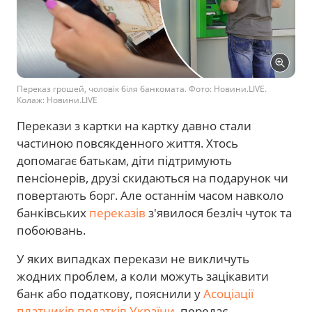
Переказ грошей, чоловік біля банкомата. Фото: Новини.LIVE.
Колаж: Новини.LIVE
Перекази з картки на картку давно стали
частиною повсякденного життя. Хтось
допомагає батькам, діти підтримують
пенсіонерів, друзі скидаються на подарунок чи
повертають борг. Але останнім часом навколо
банківських
переказів
з'явилося безліч чуток та
побоювань.
У яких випадках перекази не викличуть
жодних проблем, а коли можуть зацікавити
банк або податкову, пояснили у
Асоціації
платників податків України
, передає