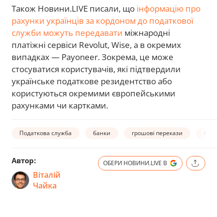
Також Новини.LIVE писали, що
інформацію про
рахунки українців за кордоном до податкової
служби можуть передавати
міжнародні
платіжні сервіси Revolut, Wise, а в окремих
випадках — Payoneer. Зокрема, це може
стосуватися користувачів, які підтвердили
українське податкове резидентство або
користуються окремими європейськими
рахунками чи картками.
Податкова служба
банки
грошові перекази
бло
Автор:
ОБЕРИ НОВИНИ.LIVE В
Віталій
Чайка