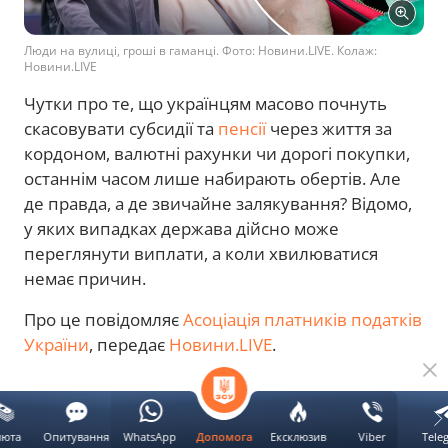
Люди на вулиці, гроші в гаманці. Фото: Новини.LIVE. Колаж:
Новини.LIVE
Чутки про те, що українцям масово почнуть
скасовувати субсидії та
пенсії
через життя за
кордоном, валютні рахунки чи дорогі покупки,
останнім часом лише набирають обертів. Але
де правда, а де звичайне залякування? Відомо,
у яких випадках держава дійсно може
переглянути виплати, а коли хвилюватися
немає причин.
Про це повідомляє
Асоціація платників податків
України
, передає
Новини.LIVE
.
Реклама
люта
Опитування
WhatsApp
Ексклюзив
Viber
Tele
Допомога