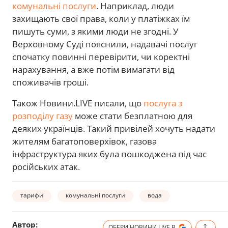
комунальні послуги
. Наприклад, люди
захищають свої права, коли у платіжках їм
пишуть суми, з якими люди не згодні. У
Верховному Суді пояснили, надавачі послуг
спочатку повинні перевірити, чи коректні
нарахування, а вже потім вимагати від
споживачів гроші.
Також Новини.LIVE писали, що
послуга з
розподілу газу
може стати безплатною для
деяких українців. Такий привілей хочуть надати
жителям багатоповерхівок, газова
інфраструктура яких була пошкоджена під час
російських атак.
тарифи
комунальні послуги
вода
Автор:
ОБЕРИ НОВИНИ.LIVE В