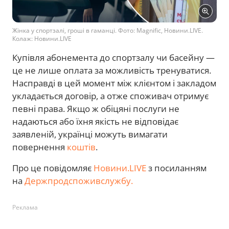
Жінка у спортзалі, гроші в гаманці. Фото: Magnific, Новини.LIVE.
Колаж: Новини.LIVE
Купівля абонемента до спортзалу чи басейну —
це не лише оплата за можливість тренуватися.
Насправді в цей момент між клієнтом і закладом
укладається договір, а отже споживач отримує
певні права. Якщо ж обіцяні послуги не
надаються або їхня якість не відповідає
заявленій, українці можуть вимагати
повернення
коштів
.
Про це повідомляє
Новини.LIVE
з посиланням
на
Держпродспоживслужбу.
Реклама