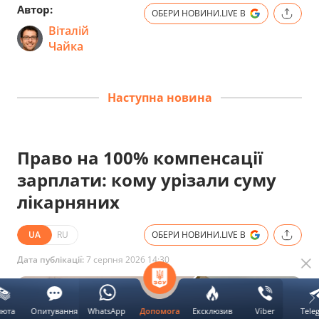
Автор:
ОБЕРИ НОВИНИ.LIVE В
Віталій
Чайка
Наступна новина
Право на 100% компенсації
зарплати: кому урізали суму
лікарняних
UA
RU
ОБЕРИ НОВИНИ.LIVE В
Дата публікації:
7 серпня 2026 14:30
люта
Опитування
WhatsApp
Ексклюзив
Viber
Tele
Допомога