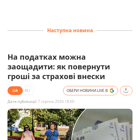
Наступна новина
На податках можна
заощадити: як повернути
гроші за страхові внески
UA
RU
ОБЕРИ НОВИНИ.LIVE В
Дата публікації:
7 серпня 2026 18:00