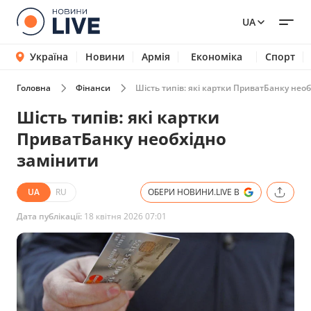
UA
Україна
Новини
Армія
Економіка
Спорт
Головна
Фінанси
Шість типів: які картки ПриватБанку нео
Шість типів: які картки
ПриватБанку необхідно
замінити
UA
RU
ОБЕРИ НОВИНИ.LIVE В
Дата публікації:
18 квітня 2026 07:01