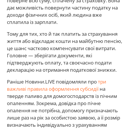
поверне всю суму, сплачену за страховку. Вона
дає можливість повернути частину податку на
доходи фізичних осіб, який людина вже
сплатила із зарплати.
Тому для тих, хто й так платить за страхування
життя або відкладає кошти на майбутню пенсію,
це шанс частково компенсувати свої витрати.
Головне — зберігати документи, які
підтверджують оплату, та своєчасно подати
декларацію на отримання податкової знижки.
Раніше Новини.LIVE повідомляли про
три
важливі правила оформлення субсидії
на
тверде паливо для домогосподарств із пічним
опаленням. Зокрема, довідка про пічне
опалення не потрібна, допомогу призначають
лише раз на рік за особистою заявою, а її розмір
визначають індивідуально з урахуванням