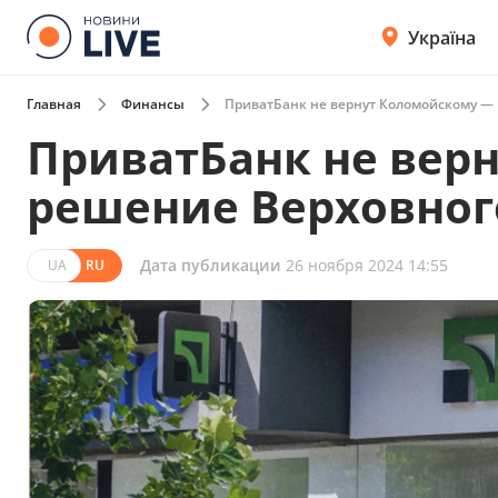
Україна
Главная
Финансы
ПриватБанк не вернут Коломойскому — 
ПриватБанк не вер
решение Верховног
Дата публикации
26 ноября 2024 14:55
UA
RU