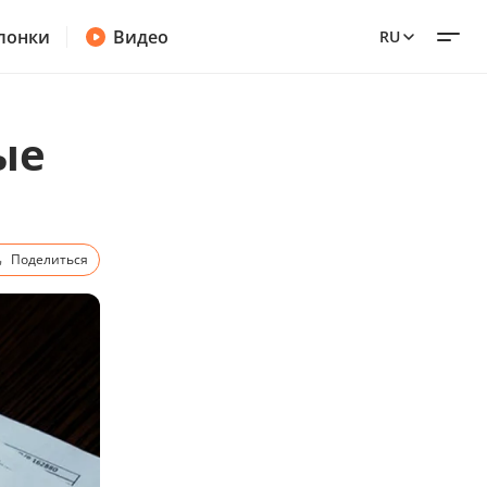
лонки
Видео
RU
ые
Поделиться