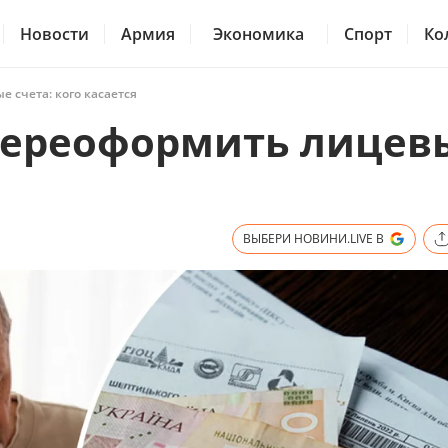
Новости
Армия
Экономика
Спорт
Ко
 счета: кого касается
переоформить лицев
я
ВЫБЕРИ НОВИНИ.LIVE В