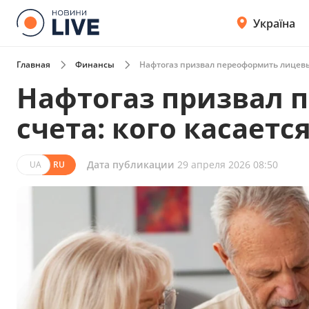
Україна
Главная
Финансы
Нафтогаз призвал переоформить лицевые
Нафтогаз призвал 
счета: кого касаетс
Дата публикации
29 апреля 2026 08:50
UA
RU