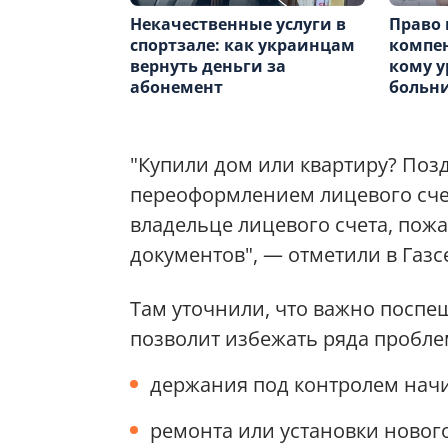
Некачественные услуги в
Право 
спортзале: как украинцам
компе
вернуть деньги за
кому у
абонемент
больн
"Купили дом или квартиру? Позд
переоформлением лицевого сче
владельце лицевого счета, пожа
документов
", — отметили в Газс
Там уточнили, что важно поспе
позволит избежать ряда пробле
держания под контролем начи
ремонта или установки новог