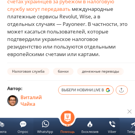
счетах украинцев за рубежом в налоговую
службу могут передавать
международные
платежные сервисы Revolut, Wise, а в
отдельных случаях — Payoneer. В частности, это
может касаться пользователей, которые
подтвердили украинское налоговое
резидентство или пользуются отдельными
европейскими счетами или картами.
Налоговая служба
банки
денежные переводы
б
Автор:
ВЫБЕРИ НОВИНИ.LIVE В
Виталий
Чайка
Следующая новость
люта
Опрос
WhatsApp
Ексклюзив
Viber
Tele
Помощь