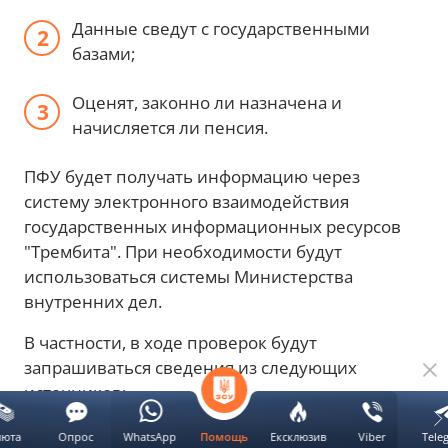
Данные сведут с государственными
базами;
Оценят, законно ли назначена и
начисляется ли пенсия.
ПФУ будет получать информацию через
систему электронного взаимодействия
государственных информационных ресурсов
"Трембита". При необходимости будут
использоваться системы Министерства
внутренних дел.
В частности, в ходе проверок будут
запрашиваться сведения из следующих
источников:
налогового реестра;
люта
Опрос
WhatsApp
Ексклюзив
Viber
Tele
Помощь