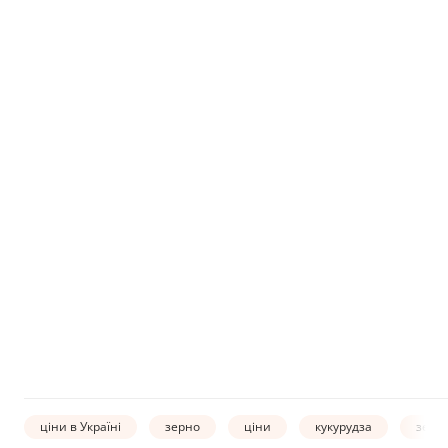
ціни в Україні
зерно
ціни
кукурудза
зерн