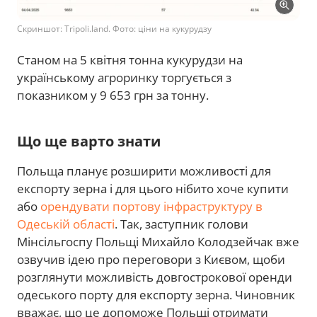
Скриншот: Tripoli.land. Фото: ціни на кукурудзу
Станом на 5 квітня тонна кукурудзи на
українському агроринку торгується з
показником у 9 653 грн за тонну.
Що ще варто знати
Польща планує розширити можливості для
експорту зерна і для цього нібито хоче купити
або
орендувати портову інфраструктуру в
Одеській області
. Так, заступник голови
Мінсільгоспу Польщі Михайло Колодзейчак вже
озвучив ідею про переговори з Києвом, щоби
розглянути можливість довгострокової оренди
одеського порту для експорту зерна. Чиновник
вважає, що це допоможе Польщі отримати