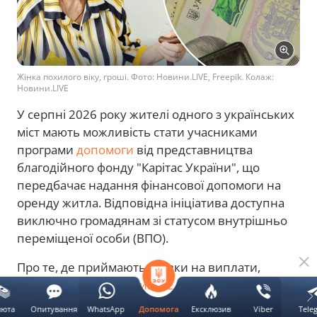
Жінка похилого віку, гроші. Фото: Новини.LIVE, Freepik. Колаж:
Новини.LIVE
У серпні 2026 року жителі одного з українських
міст мають можливість стати учасниками
програми
допомоги
від представництва
благодійного фонду "Карітас України", що
передбачає надання фінансової допомоги на
оренду житла. Відповідна ініціатива доступна
виключно громадянам зі статусом внутрішньо
переміщеної особи (ВПО).
Про те, де приймають заявки на виплати,
розповідають
Новини.LIVE
.
люта
Опитування
WhatsApp
Ексклюзив
Viber
Tele
Допомога