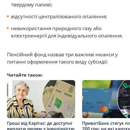
твердому паливі;
відсутності централізованого опалення;
невикористання природного газу або
електроенергії для індивідуального опалення.
Пенсійний фонд назвав три важливі нюанси у
питанні оформлення такого виду субсидії:
Читайте також:
Гроші від Карітас: де доступні
ПриватБанк стягує пл
виплати людям з інвалідністю
200 грн: на які картк