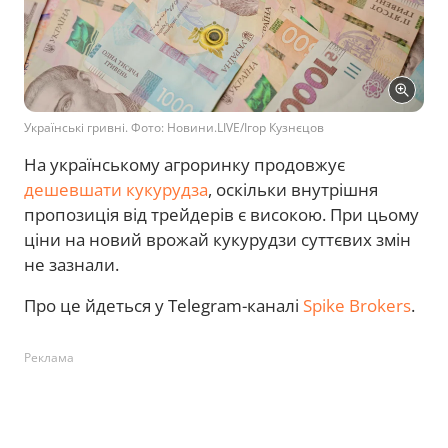
Українські гривні. Фото: Новини.LIVE/Ігор Кузнєцов
На українському агроринку продовжує
дешевшати кукурудза
, оскільки внутрішня
пропозиція від трейдерів є високою. При цьому
ціни на новий врожай кукурудзи суттєвих змін
не зазнали.
Про це йдеться у Telegram-каналі
Spike Brokers
.
Реклама