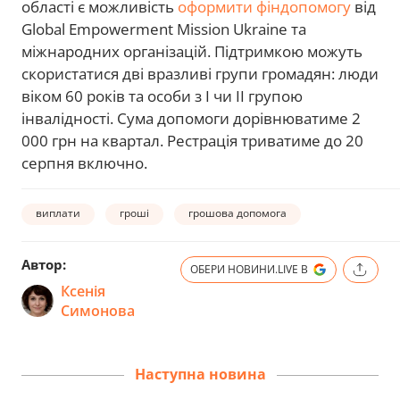
області є можливість
оформити фіндопомогу
від
Global Empowerment Mission Ukraine та
міжнародних організацій. Підтримкою можуть
скористатися дві вразливі групи громадян: люди
віком 60 років та особи з І чи ІІ групою
інвалідності. Сума допомоги дорівнюватиме 2
000 грн на квартал. Рестрація триватиме до 20
серпня включно.
виплати
гроші
грошова допомога
Автор:
ОБЕРИ НОВИНИ.LIVE В
Ксенія
Симонова
Наступна новина