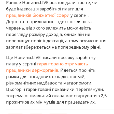
Раніше Новини.LIVE розповідали про те, чи
буде індексація заробітної плати для
працівників бюджетної сфери
у серпні.
Держстат оприлюднив індекс інфляції за
червень, від якого залежить можливість
перегляду розміру доходів, однак він не
перевищує поріг індексації, а тому осучаснення
зарплат збережеться на попередньому рівні.
Ще Новини.LIVE писали про, яку заробітну
плату у серпні
гарантовано отримають
працівники держорганів
. Йдеться про чіткі
рамки для посадових окладів, премій,
різноманітних надбавок та матдопомоги.
Цьогоріч гарантовані показники переглянули,
зокрема мінімальний оклад має стартувати з 2,5
прожиткових мінімумів для працездатних.