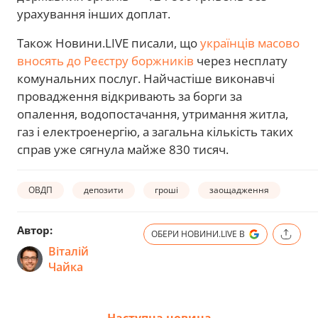
урахування інших доплат.
Також Новини.LIVE писали, що
українців масово
вносять до Реєстру боржників
через несплату
комунальних послуг. Найчастіше виконавчі
провадження відкривають за борги за
опалення, водопостачання, утримання житла,
газ і електроенергію, а загальна кількість таких
справ уже сягнула майже 830 тисяч.
ОВДП
депозити
гроші
заощадження
Автор:
ОБЕРИ НОВИНИ.LIVE В
Віталій
Чайка
Наступна новина