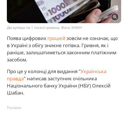
Дві купюри по 1 тисячі гривень. Фото: УНІАН
Поява цифрових
грошей
зовсім не означає, що
в Україні з обігу зникне готівка. Гривня, як і
раніше, залишатиметься законним платіжним
засобом.
Про це у колонці для видання "
Українська
правда
" написав заступник очільника
Національного банку України (НБУ) Олексій
Шабан.
Реклама