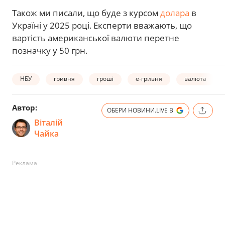
Також ми писали, що буде з курсом
долара
в
Україні у 2025 році. Експерти вважають, що
вартість американської валюти перетне
позначку у 50 грн.
НБУ
гривня
гроші
е-гривня
валюта
Автор:
ОБЕРИ НОВИНИ.LIVE В
Віталій
Чайка
Реклама