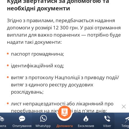
Куди звертатися за допомогою та
необхідні документи
Згідно з правилами, передбачається надання
допомоги у розмірі 12 300 грн. У разі отримання
виплати для важко поранених — потрібно буде
надати такі документи:
паспорт громадянина;
ідентифікаційний код;
витяг з протоколу Нацполіції з приводу події/
витяг з єдиного реєстру досудових
розслідувань;
лист непрацездатності або лікарняний про
перебування на лікуванні від п'яти днів;
направлення на лікування з амбулаторної
люта
Опитування
WhatsApp
Ексклюзив
Viber
Tele
Допомога