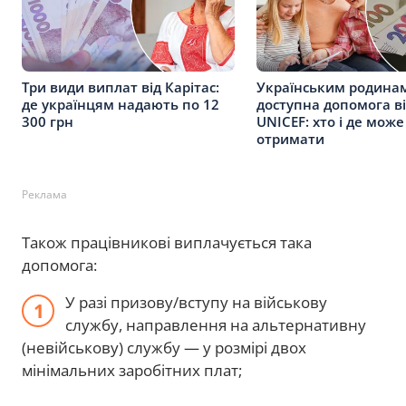
Три види виплат від Карітас:
Українським родина
де українцям надають по 12
доступна допомога в
300 грн
UNICEF: хто і де може
отримати
Реклама
Також працівникові виплачується така
допомога:
У разі призову/вступу на військову
службу, направлення на альтернативну
(невійськову) службу — у розмірі двох
мінімальних заробітних плат;