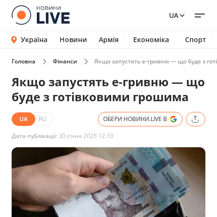
UA
Україна
Новини
Армія
Економіка
Спорт
Головна
Фінанси
Якщо запустять е-гривню — що буде з го
Якщо запустять е-гривню — що
буде з готівковими грошима
UA
RU
ОБЕРИ НОВИНИ.LIVE В
Дата публікації:
30 січня 2025 12:10