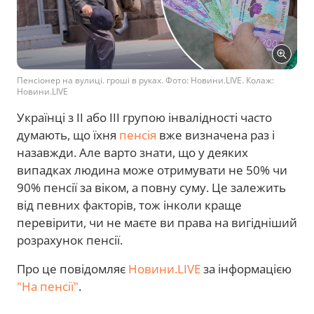
Пенсіонер на вулиці. гроші в руках. Фото: Новини.LIVE. Колаж:
Новини.LIVE
Українці з II або III групою інвалідності часто
думають, що їхня
пенсія
вже визначена раз і
назавжди. Але варто знати, що у деяких
випадках людина може отримувати не 50% чи
90% пенсії за віком, а повну суму. Це залежить
від певних факторів, тож інколи краще
перевірити, чи не маєте ви права на вигідніший
розрахунок пенсії.
Про це повідомляє
Новини.LIVE
за інформацією
"На пенсії"
.