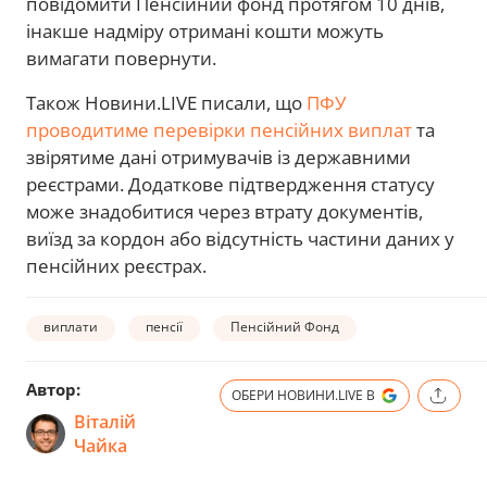
повідомити Пенсійний фонд протягом 10 днів,
інакше надміру отримані кошти можуть
вимагати повернути.
Також Новини.LIVE писали, що
ПФУ
проводитиме перевірки пенсійних виплат
та
звірятиме дані отримувачів із державними
реєстрами. Додаткове підтвердження статусу
може знадобитися через втрату документів,
виїзд за кордон або відсутність частини даних у
пенсійних реєстрах.
виплати
пенсії
Пенсійний Фонд
Автор:
ОБЕРИ НОВИНИ.LIVE В
Віталій
Чайка