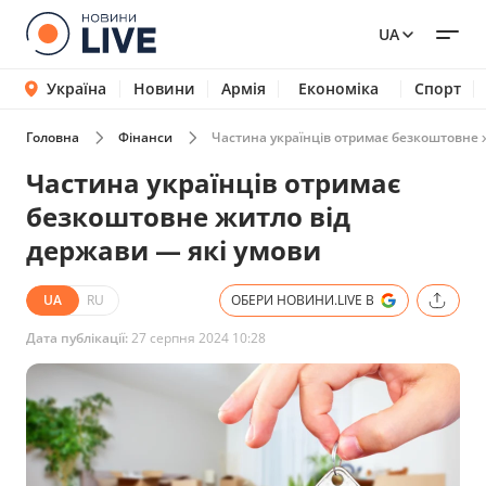
UA
Україна
Новини
Армія
Економіка
Спорт
Головна
Фінанси
Частина українців отримає безкоштовне 
Частина українців отримає
безкоштовне житло від
держави — які умови
UA
RU
ОБЕРИ НОВИНИ.LIVE В
Дата публікації:
27 серпня 2024 10:28