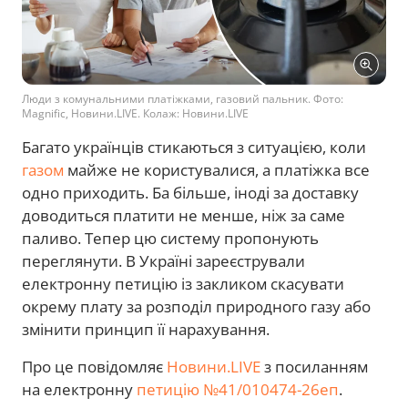
Люди з комунальними платіжками, газовий пальник. Фото:
Magnific, Новини.LIVE. Колаж: Новини.LIVE
Багато українців стикаються з ситуацією, коли
газом
майже не користувалися, а платіжка все
одно приходить. Ба більше, іноді за доставку
доводиться платити не менше, ніж за саме
паливо. Тепер цю систему пропонують
переглянути. В Україні зареєстрували
електронну петицію із закликом скасувати
окрему плату за розподіл природного газу або
змінити принцип її нарахування.
Про це повідомляє
Новини.LIVE
з посиланням
на електронну
петицію №41/010474-26еп
.