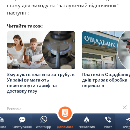
стажу для виходу на "заслужений відпочинок"
наступні:
Читайте також:
Змушують платити за трубу: в
Платежі в Ощадбанку
Україні вимагають
днів триває обробка
переглянути тариф на
переказів
доставку газу
Реклама
33 роки стажу — для оформлення пенсії у 60
люта
Опитування
WhatsApp
Ексклюзив
Viber
Tele
Допомога