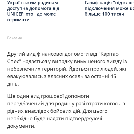
Українським родинам
Газифікація "під клю
доступна допомога від
підключення може к
UNICEF: хто і де може
більше 100 тисяч
отримати
Реклама
Другий вид фінансової допомоги від "Карітас-
Спес" надається у випадку вимушеного виїзду із
небезпечних територій. Йдеться про людей, які
евакуювались з власних осель за останні 45
днів.
Ще один вид грошової допомоги
передбачений для родин у разі втрати когось із
рідних внаслідок бойових дій. Для цього
необхідно буде надати підтверджуючі
документи.