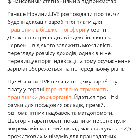
фінансовими стягненнями з підприємства.
Раніше Новини.LIVE розповідали про те, чи
буде індексація заробітної плати для
працівників бюджетної сфери
у серпні.
Держстат оприлюднив індекс інфляції за
червень, від якого залежить можливість
перегляду розміру доходів, однак він не
перевищує поріг індексації, а тому осучаснення
зарплат збережеться на попередньому рівні.
Ще Новини.LIVE писали про, яку заробітну
плату у серпні
гарантовано отримають
працівники держорганів
. Йдеться про чіткі
рамки для посадових окладів, премій,
різноманітних надбавок та матдопомоги.
Цьогоріч гарантовані показники переглянули,
зокрема мінімальний оклад має стартувати з 2,5
прожиткових мінімумів для працездатних.