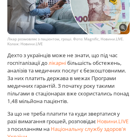
Лікар розмовляє з пацієнтом, гроші. Фото: Magnific, Новини.LIVE.
Колаж: Новини.LIVE
Дехто з українців може не знати, що під час
госпіталізації до
лікарні
більшість обстежень,
аналізів та медичних послуг є безкоштовними.
За них платить держава в межах Програми
медичних гарантій. З початку року такими
пільгами в стаціонарах вже скористались понад
1,48 мільйона пацієнтів.
За що не треба платити та куди звертатися у
разі вимагання грошей, розповідає
Новини.LIVE
з посиланням на
Національну службу здоров'я
України
.