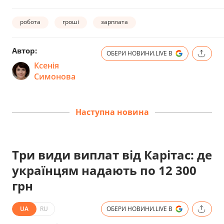
робота
гроші
зарплата
Автор:
ОБЕРИ НОВИНИ.LIVE В
Ксенія
Симонова
Наступна новина
Три види виплат від Карітас: де
українцям надають по 12 300
грн
UA
RU
ОБЕРИ НОВИНИ.LIVE В