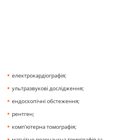
електрокардіографія;
ультразвукові дослідження;
ендоскопічні обстеження;
рентген;
комп’ютерна томографія;
магнітно-резонансна томографія за