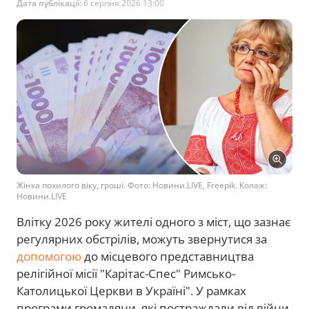
Дата публікації:
6 серпня 2026 13:00
Жінка похилого віку, гроші. Фото: Новини.LIVE, Freepik. Колаж:
Новини.LIVE
Влітку 2026 року жителі одного з міст, що зазнає
регулярних обстрілів, можуть звернутися за
допомогою
до місцевого представництва
релігійної місії "Карітас-Спес" Римсько-
Католицької Церкви в Україні". У рамках
програми громадяни, які постраждали від війни,