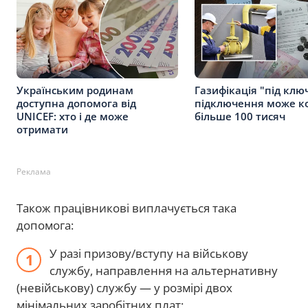
Українським родинам
Газифікація "під клю
доступна допомога від
підключення може к
UNICEF: хто і де може
більше 100 тисяч
отримати
Реклама
Також працівникові виплачується така
допомога:
У разі призову/вступу на військову
службу, направлення на альтернативну
(невійськову) службу — у розмірі двох
мінімальних заробітних плат;