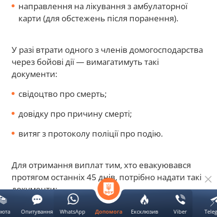
направлення на лікування з амбулаторної
карти (для обстежень після поранення).
У разі втрати одного з членів домогосподарства
через бойові дії — вимагатимуть такі
документи:
свідоцтво про смерть;
довідку про причину смерті;
витяг з протоколу поліції про подію.
Для отримання виплат тим, хто евакуювався
протягом останніх 45 днів, потрібно надати такі
документи:
реєстраційний запис з офіційних центрів
люта
Опитування
WhatsApp
Ексклюзив
Viber
Tele
Допомога