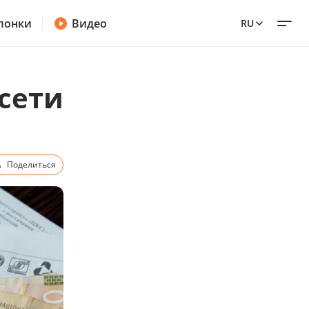
лонки
Видео
RU
зсети
Поделиться