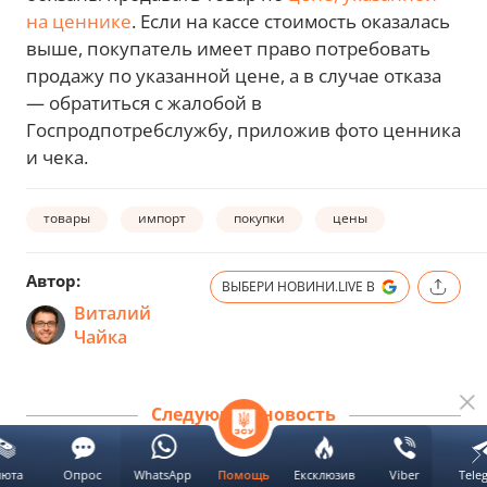
на ценнике
. Если на кассе стоимость оказалась
выше, покупатель имеет право потребовать
продажу по указанной цене, а в случае отказа
— обратиться с жалобой в
Госпродпотребслужбу, приложив фото ценника
и чека.
товары
импорт
покупки
цены
Автор:
ВЫБЕРИ НОВИНИ.LIVE В
Виталий
Чайка
Следующая новость
люта
Опрос
WhatsApp
Ексклюзив
Viber
Tele
Помощь