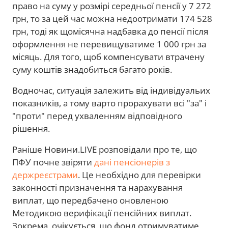
право на суму у розмірі середньої пенсії у 7 272
грн, то за цей час можна недоотримати 174 528
грн, тоді як щомісячна надбавка до пенсії після
оформлення не перевищуватиме 1 000 грн за
місяць. Для того, щоб компенсувати втрачену
суму коштів знадобиться багато років.
Водночас, ситуація залежить від індивідуальих
показників, а тому варто прорахувати всі "за" і
"проти" перед ухваленням відповідного
рішення.
Раніше Новини.LIVE розповідали про те, що
ПФУ почне звіряти
дані пенсіонерів з
держреєстрами
. Це необхідно для перевірки
законності призначення та нарахування
виплат, що передбачено оновленою
Методикою верифікації пенсійних виплат.
Зокрема, очікується, що фонд отримуватиме