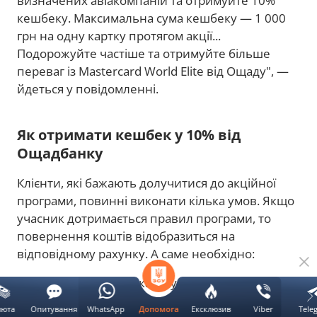
визначених авіакомпаній та отримуйте 10%
кешбеку. Максимальна сума кешбеку — 1 000
грн на одну картку протягом акції...
Подорожуйте частіше та отримуйте більше
переваг із Mastercard World Elite від Ощаду", —
йдеться у повідомленні.
Як отримати кешбек у 10% від
Ощадбанку
Клієнти, які бажають долучитися до акційної
програми, повинні виконати кілька умов. Якщо
учасник дотримається правил програми, то
повернення коштів відобразиться на
відповідному рахунку. А саме необхідно:
Зареєструвати картку Mastercard World
Elite від Ощадбанку на
сайті
;
люта
Опитування
WhatsApp
Ексклюзив
Viber
Tele
Допомога