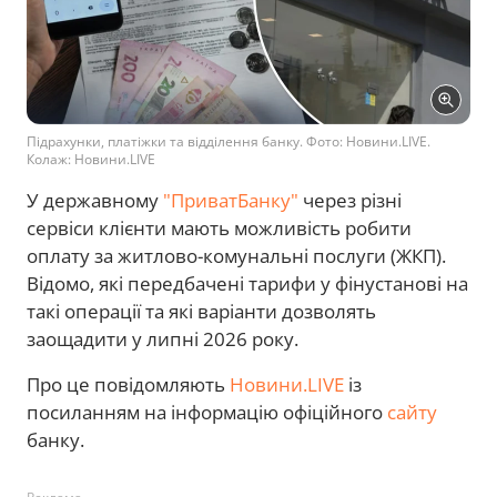
Підрахунки, платіжки та відділення банку. Фото: Новини.LIVE.
Колаж: Новини.LIVE
У державному
"ПриватБанку"
через різні
сервіси клієнти мають можливість робити
оплату за житлово-комунальні послуги (ЖКП).
Відомо, які передбачені тарифи у фінустанові на
такі операції та які варіанти дозволять
заощадити у липні 2026 року.
Про це повідомляють
Новини.LIVE
із
посиланням на інформацію офіційного
сайту
банку.