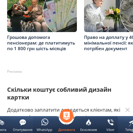
Грошова допомога
Право на доплату у 4
пенсіонерам: де платитимуть
мінімальної пенсії: я
по 1 800 грн шість місяців
потрібен документ
Реклама
Скільки коштує собливий дизайн
картки
Додатково заплатити доведеться клієнтам, які
хочуть оформити картку з індивідуальним
дизайном. За актуальними тарифами:
люта
Опитування
WhatsApp
Ексклюзив
Viber
Tele
Допомога