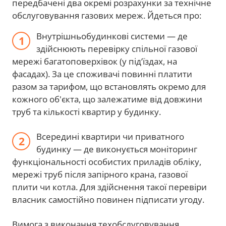
передбачені два окремі розрахунки за технічне
обслуговування газових мереж. Йдеться про:
Внутрішньобудинкові системи — де
здійснюють перевірку спільної газової
мережі багатоповерхівок (у під’їздах, на
фасадах). За це споживачі повинні платити
разом за тарифом, що встановлять окремо для
кожного об'єкта, що залежатиме від довжини
труб та кількості квартир у будинку.
Всередині квартири чи приватного
будинку — де виконується моніторинг
функціональності особистих приладів обліку,
мережі труб після запірного крана, газової
плити чи котла. Для здійснення такої перевіри
власник самостійно повинен підписати угоду.
Вимога з виконання техобслуговування