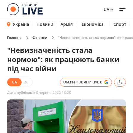
UA
Україна
Новини
Армія
Економіка
Спорт
Головна
Фінанси
"Невизначеність стала нормою": як працю
"Невизначеність стала
нормою": як працюють банки
під час війни
UA
RU
ОБЕРИ НОВИНИ.LIVE В
Дата публікації:
3 червня 2026 13:28