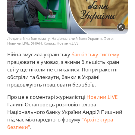
Людина біля банкомату, Національний банк України. Фото:
Новини.LIVE, УНІАН. Колаж: Новини.LIVE
Війна змусила українську
банківську систему
працювати в умовах, з якими більшість країн
світу ще ніколи не стикалися. Попри ракетні
обстріли та блекаути, банки в Україні
продовжують працювати без збоїв.
Про це в коментарі журналістці
Новини.LIVE
Галині Остаповець розповів голова
Національного банку України Андрій Пишний
під час міжнародного форуму
"Архітектура
безпеки"
.