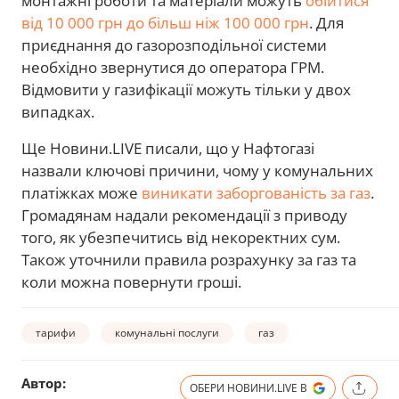
монтажні роботи та матеріали можуть
обійтися
від 10 000 грн до більш ніж 100 000 грн
. Для
приєднання до газорозподільної системи
необхідно звернутися до оператора ГРМ.
Відмовити у газифікації можуть тільки у двох
випадках.
Ще Новини.LIVE писали, що у Нафтогазі
назвали ключові причини, чому у комунальних
платіжках може
виникати заборгованість за газ
.
Громадянам надали рекомендації з приводу
того, як убезпечитись від некоректних сум.
Також уточнили правила розрахунку за газ та
коли можна повернути гроші.
тарифи
комунальні послуги
газ
Автор:
ОБЕРИ НОВИНИ.LIVE В