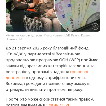
Жінки похилого віку, гроші. Фото: Новини.LIVE, Pexels. Колаж:
Новини.LIVE
До 21 серпня 2026 року благодійний фонд
"СпівДія" у партнерстві зі Всесвітньою
продовольчою програмою ООН (WFP) приймає
заявки від вразливих категорій населення на
реєстрацію у програмі з надання
грошової
допомоги
в одному з прифронтових міст.
Зокрема, громадяни похилого віку зможуть
отримувати виплати протягом пів року.
Про те, хто може скористатися таким правом,
розповідає видання
Новини.LIVE
.