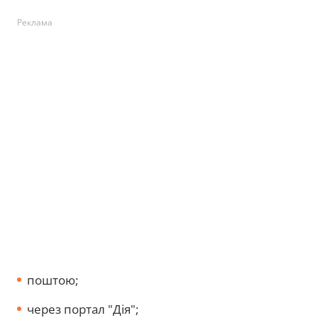
Реклама
поштою;
через портал "Дія";