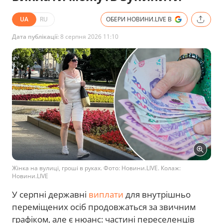
UA
RU
ОБЕРИ НОВИНИ.LIVE В
Дата публікації:
8 серпня 2026 11:10
Жінка на вулиці, гроші в руках. Фото: Новини.LIVE. Колаж:
Новини.LIVE
У серпні державні
виплати
для внутрішньо
переміщених осіб продовжаться за звичним
графіком, але є нюанс: частині переселенців