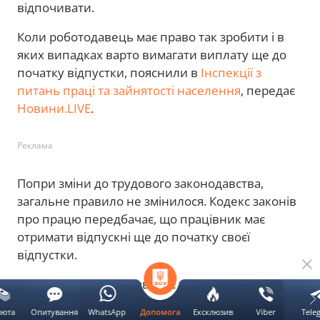
відпочивати.
Коли роботодавець має право так зробити і в
яких випадках варто вимагати виплату ще до
початку відпустки, пояснили в
Інспекції з
питань праці та зайнятості населення
, передає
Новини.LIVE
.
Реклама
Попри зміни до трудового законодавства,
загальне правило не змінилося. Кодекс законів
про працю передбачає, що працівник має
отримати відпускні ще до початку своєї
відпустки.
Втім, тепер закон дозволяє зробити виняток.
Якщо інший порядок виплати прямо
люта
Опитування
WhatsApp
Ексклюзив
Viber
Tele
Допомога
прописаний у трудовому або колективному