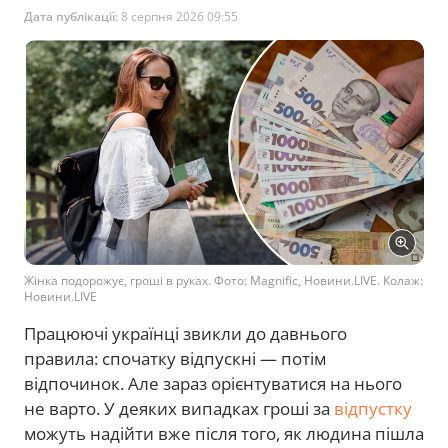
Дата публікації:
8 серпня 2026 09:55
Жінка подорожує, гроші в руках. Фото: Magnific, Новини.LIVE. Колаж:
Новини.LIVE
Працюючі українці звикли до давнього
правила: спочатку відпускні — потім
відпочинок. Але зараз орієнтуватися на нього
не варто. У деяких випадках гроші за
відпустку
можуть надійти вже після того, як людина пішла