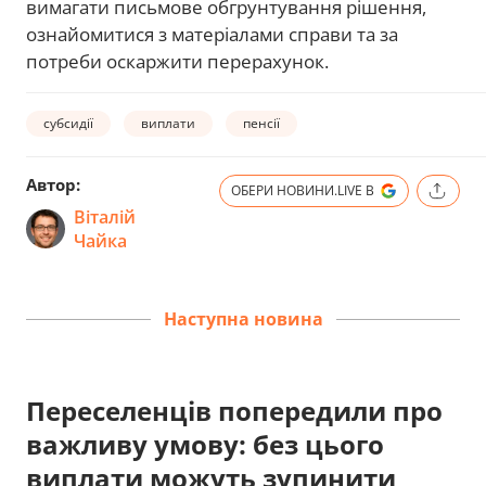
вимагати письмове обгрунтування рішення,
ознайомитися з матеріалами справи та за
потреби оскаржити перерахунок.
субсидії
виплати
пенсії
Автор:
ОБЕРИ НОВИНИ.LIVE В
Віталій
Чайка
Наступна новина
Переселенців попередили про
важливу умову: без цього
виплати можуть зупинити