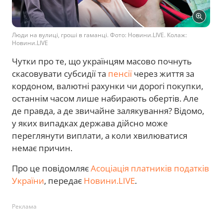
Люди на вулиці, гроші в гаманці. Фото: Новини.LIVE. Колаж:
Новини.LIVE
Чутки про те, що українцям масово почнуть
скасовувати субсидії та
пенсії
через життя за
кордоном, валютні рахунки чи дорогі покупки,
останнім часом лише набирають обертів. Але
де правда, а де звичайне залякування? Відомо,
у яких випадках держава дійсно може
переглянути виплати, а коли хвилюватися
немає причин.
Про це повідомляє
Асоціація платників податків
України
, передає
Новини.LIVE
.
Реклама