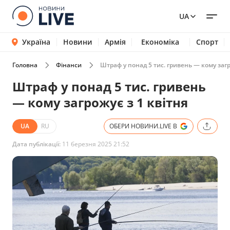
UA
Україна
Новини
Армія
Економіка
Спорт
Головна
Фінанси
Штраф у понад 5 тис. гривень — кому загр
Штраф у понад 5 тис. гривень
— кому загрожує з 1 квітня
UA
RU
ОБЕРИ НОВИНИ.LIVE В
Дата публікації:
11 березня 2025 21:52