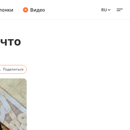
лонки
Видео
RU
 что
Поделиться