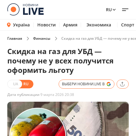
RU
Україна
Новости
Армия
Экономика
Спорт
Главная
Финансы
Скидка на газ для УБД — почему не у вс
Скидка на газ для УБД —
почему не у всех получится
оформить льготу
UA
RU
ВЫБЕРИ НОВИНИ.LIVE В
Дата публикации
9 марта 2026 20:38