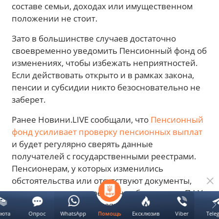
составе семьи, доходах или имущественном
положении не стоит.
Зато в большинстве случаев достаточно
своевременно уведомить Пенсионный фонд об
изменениях, чтобы избежать неприятностей.
Если действовать открыто и в рамках закона,
пенсии и субсидии никто безосновательно не
заберет.
Ранее Новини.LIVE сообщали, что
Пенсионный
фонд усиливает проверку пенсионных выплат
и будет регулярно сверять данные
получателей с государственными реестрами.
Пенсионерам, у которых изменились
обстоятельства или отсутствуют документы,
рекомендуют своевременно обратиться в ПФУ,
ведь в отдельных случаях без подтверждения
люта
Опрос
WhatsApp
Ексклюзив
Viber
Tele
Помощь
права на выплаты их начисление может быть