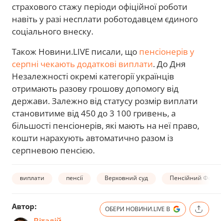
страхового стажу періоди офіційної роботи
навіть у разі несплати роботодавцем єдиного
соціального внеску.
Також Новини.LIVE писали, що
пенсіонерів у
серпні чекають додаткові виплати
. До Дня
Незалежності окремі категорії українців
отримають разову грошову допомогу від
держави. Залежно від статусу розмір виплати
становитиме від 450 до 3 100 гривень, а
більшості пенсіонерів, які мають на неї право,
кошти нарахують автоматично разом із
серпневою пенсією.
виплати
пенсії
Верховний суд
Пенсійний Фонд
Автор:
ОБЕРИ НОВИНИ.LIVE В
Віталій