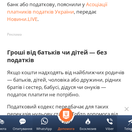
банк або податкову, пояснили у
Асоціації
платників податків України
, передає
Новини.LIVE
.
Реклама
Гроші від батьків чи дітей — без
податків
Якщо кошти надходять від найближчих родичів
— батьків, дітей, чоловіка або дружини, рідних
братів і сестер, бабусі, дідуся чи онуків —
податок платити не потрібно.
Податковий кодекс передбачає для таких
переказів нульову ставку. Тобто допомога від
родини не вважається доходом, який потрібно
оподатковувати.
люта
Опитування
WhatsApp
Ексклюзив
Viber
Tele
Допомога