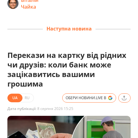
Чайка
Наступна новина
Перекази на картку від рідних
чи друзів: коли банк може
зацікавитись вашими
грошима
UA
RU
ОБЕРИ НОВИНИ.LIVE В
Дата публікації:
8 серпня 2026 15:25