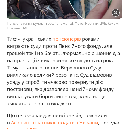
Пенсіонери на вулиці, гроші в гаманці. Фото: Новини.LIVE. Колаж:
Новини.LIVE
Тисячі українських
пенсіонерів
роками
виграють суди проти Пенсійного фонду, але
грошей так і не бачать. Формально рішення є, а
на практиці їх виконання розтягують на роки.
Тому останнє рішення Верховного Суду
викликало великий резонанс. Суд відмовив
уряду у спробі тимчасово повернути дію
постанови, яка дозволяла Пенсійному фонду
виплачувати борги лише тоді, коли на це
з'являться гроші в бюджеті.
Що це означає для пенсіонерів, пояснили
в
Асоціації платників податків України
, передає