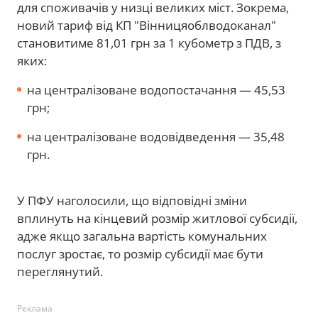
для споживачів у низці великих міст. Зокрема,
новий тариф від КП "Вінницяоблводоканал"
становитиме 81,01 грн за 1 кубометр з ПДВ, з
яких:
на централізоване водопостачання — 45,53
грн;
на централізоване водовідведення — 35,48
грн.
У ПФУ наголосили, що відповідні зміни
вплинуть на кінцевий розмір житлової субсидії,
адже якщо загальна вартість комунальних
послуг зростає, то розмір субсидії має бути
переглянутий.
Реклама