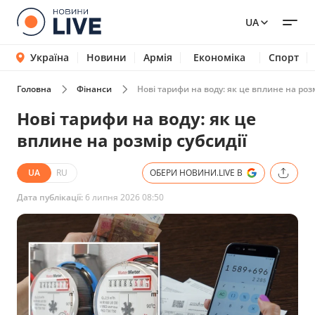
UA
Україна
Новини
Армія
Економіка
Спорт
Головна
Фінанси
Нові тарифи на воду: як це вплине на розм
Нові тарифи на воду: як це
вплине на розмір субсидії
UA
RU
ОБЕРИ НОВИНИ.LIVE В
Дата публікації:
6 липня 2026 08:50