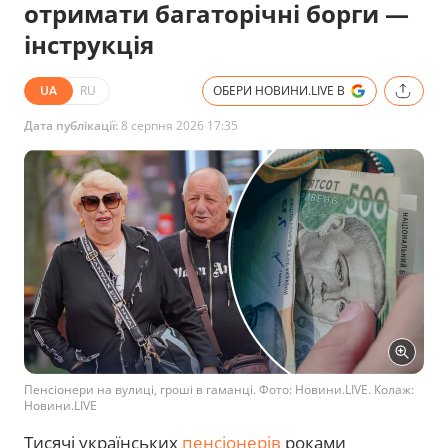
отримати багаторічні борги —
інструкція
UA
RU
ОБЕРИ НОВИНИ.LIVE В
Дата публікації:
8 серпня 2026 17:35
Пенсіонери на вулиці, гроші в гаманці. Фото: Новини.LIVE. Колаж:
Новини.LIVE
Тисячі українських
пенсіонерів
роками