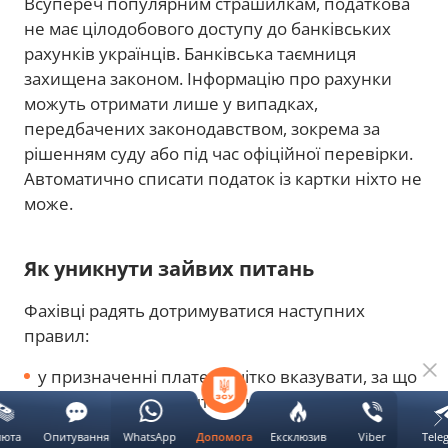
Всупереч популярним страшилкам, податкова
не має цілодобового доступу до банківських
рахунків українців. Банківська таємниця
захищена законом. Інформацію про рахунки
можуть отримати лише у випадках,
передбачених законодавством, зокрема за
рішенням суду або під час офіційної перевірки.
Автоматично списати податок із картки ніхто не
може.
Як уникнути зайвих питань
Фахівці радять дотримуватися наступних
правил:
у призначенні платежу чітко вказувати, за що
переказуються кошти — наприклад,
"повернення боргу" або "родинна допомога";
люта
Опитування
WhatsApp
Ексклюзив
Viber
Tele
Допомога