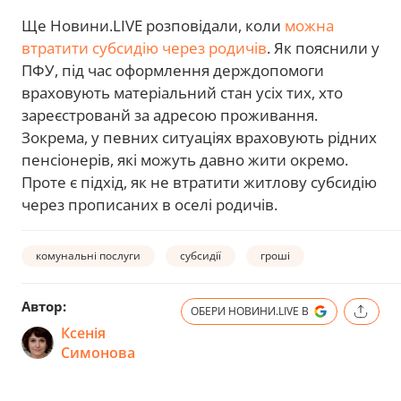
Ще Новини.LIVE розповідали, коли
можна
втратити субсидію через родичів
. Як пояснили у
ПФУ, під час оформлення держдопомоги
враховують матеріальний стан усіх тих, хто
зареєстрованй за адресою проживання.
Зокрема, у певних ситуаціях враховують рідних
пенсіонерів, які можуть давно жити окремо.
Проте є підхід, як не втратити житлову субсидію
через прописаних в оселі родичів.
комунальні послуги
субсидії
гроші
Автор:
ОБЕРИ НОВИНИ.LIVE В
Ксенія
Симонова