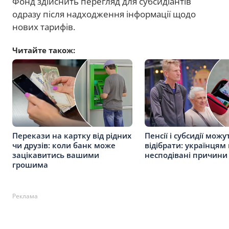
Фонд здійснить перегляд для субсидіантів
одразу після надходження інформації щодо
нових тарифів.
Читайте також:
Перекази на картку від рідних
Пенсії і субсидії можу
чи друзів: коли банк може
відібрати: українцям
зацікавитись вашими
несподівані причини
грошима
Реклама