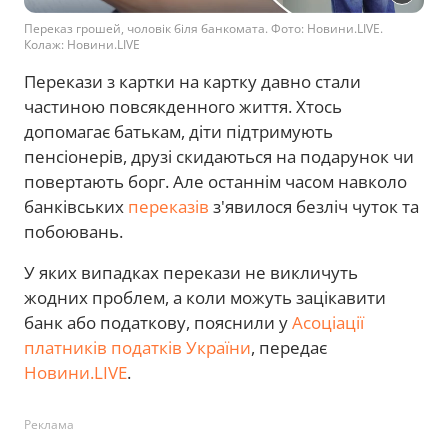
Переказ грошей, чоловік біля банкомата. Фото: Новини.LIVE.
Колаж: Новини.LIVE
Перекази з картки на картку давно стали
частиною повсякденного життя. Хтось
допомагає батькам, діти підтримують
пенсіонерів, друзі скидаються на подарунок чи
повертають борг. Але останнім часом навколо
банківських
переказів
з'явилося безліч чуток та
побоювань.
У яких випадках перекази не викличуть
жодних проблем, а коли можуть зацікавити
банк або податкову, пояснили у
Асоціації
платників податків України
, передає
Новини.LIVE
.
Реклама