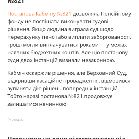
№821
Постанова Кабміну №821
дозволяла Пенсійному
фонду не поспішати виконувати судові
рішення. Якщо людина виграла суд щодо
перерахунку пенсії або виплати заборгованості,
гроші могли виплачуватися роками — у межах
наявних бюджетних коштів. Але цю постанову
суди двох інстанцій визнали незаконною.
Кабмін оскаржив рішення, але Верховний Суд,
відкривши касаційне провадження, відмовився
зупиняти дію рішень попередніх інстанцій.
Тобто наразі постанова №821 продовжує
залишатися нечинною.
Реклама
Чому уряд не хоче відмовлятися від