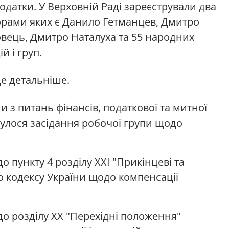
одатки. У Верховній Раді зареєстрували два
орами яких є Данило Гетманцев, Дмитро
вець, Дмитро Наталуха та 55 народних
й і груп.
е детальніше.
и з питань фінансів, податкової та митної
булося засідання робочої групи щодо
 пункту 4 розділу XXI "Прикінцеві та
 кодексу України щодо компенсації
о розділу XX "Перехідні положення"