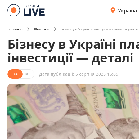
Україна
Головна
Фінанси
Бізнесу в Україні планують компенсувати 
Бізнесу в Україні 
інвестиції — деталі
Дата публікації:
5 серпня 2025 16:05
UA
RU