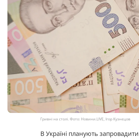
Гривні на столі. Фото: Новини.LIVE, Ігор Кузнєцов
В Україні планують запровадити