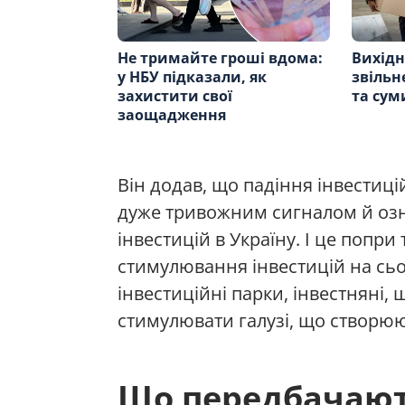
Не тримайте гроші вдома:
Вихідн
у НБУ підказали, як
звільн
захистити свої
та сум
заощадження
Він додав, що падіння інвестицій
дуже тривожним сигналом й озн
інвестицій в Україну. І це попри 
стимулювання інвестицій на сьо
інвестиційні парки, інвестняні, 
стимулювати галузі, що створюю
Що передбачают