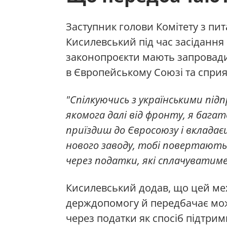
Заступник голови Комітету з пи
Кисилевський під час засідання 
законопроєкти мають запровади
в Європейському Союзі та сприяє
"Спілкуючись з українськими підп
якомога далі від фронту, я багат
приїздиш до Євросоюзу і вкладає
нового заводу, тобі повертають 
через податки, які сплачуватим
Кисилевський додав, що цей мех
держдопомогу й передбачає можл
через податки як спосіб підтрим