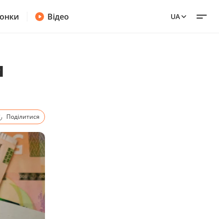
онки
Відео
UA
и
Поділитися