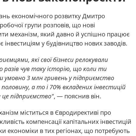
тань економічного розвитку Дмитро
робочої групи розповів, що нові
ти механізм, який давно й успішно працює
 інвестиціям у будівництво нових заводів.
риємцями, які свої бізнеси релокували
о разів чув таку історію, що коли ти
ш умовно 3 млн гривень у підприємство
половину, а то і 70% вкладених інвестицій
е це підприємство"
, — пояснив він.
анізм міститься в Євродирективі про
ивість компенсації капітальних інвестицій
ки економіки в тих регіонах, що потребують