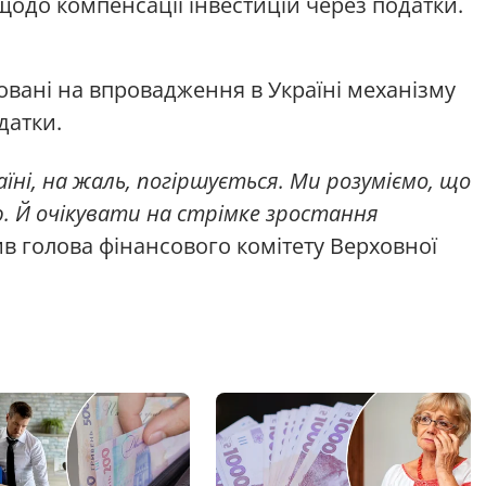
щодо компенсації інвестицій через податки.
вані на впровадження в Україні механізму
датки.
їні, на жаль, погіршується. Ми розуміємо, що
ю. Й очікувати на стрімке зростання
ив голова фінансового комітету Верховної