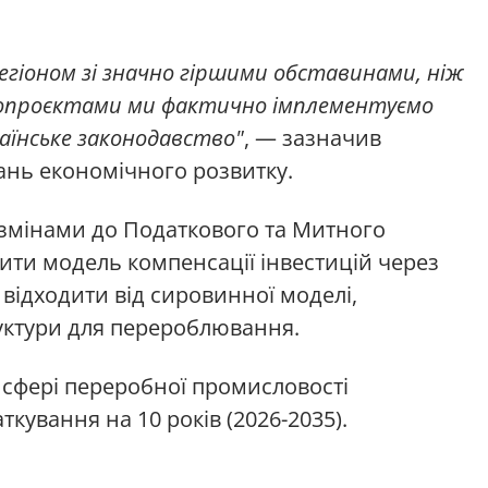
егіоном зі значно гіршими обставинами, ніж
онопроєктами ми фактично імплементуємо
аїнське законодавство"
, — зазначив
итань економічного розвитку.
 змінами до Податкового та Митного
ити модель компенсації інвестицій через
відходити від сировинної моделі,
уктури для перероблювання.
 сфері переробної промисловості
кування на 10 років (2026-2035).