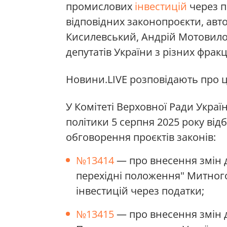
промислових
інвестицій
через п
відповідних законопроєкти, авт
Кисилевський, Андрій Мотовило
депутатів України з різних фракці
Новини.LIVE розповідають про ц
У Комітеті Верховної Ради Україн
політики 5 серпня 2025 року від
обговорення проєктів законів:
№13414
— про внесення змін до
перехідні положення" Митного
інвестицій через податки;
№13415
— про внесення змін д