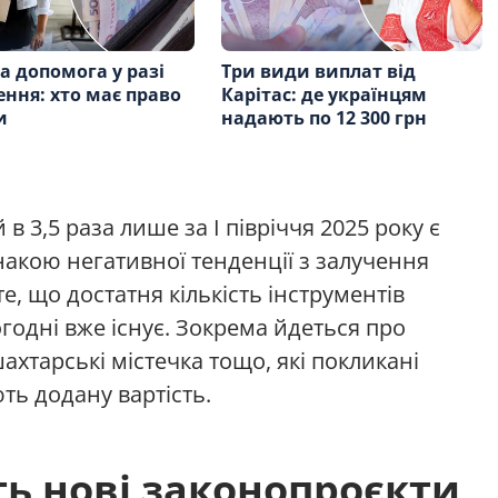
а допомога у разі
Три види виплат від
ення: хто має право
Карітас: де українцям
и
надають по 12 300 грн
 в 3,5 раза лише за I півріччя 2025 року є
акою негативної тенденції з залучення
те, що достатня кількість інструментів
годні вже існує. Зокрема йдеться про
шахтарські містечка тощо, які покликані
ть додану вартість.
ь нові законопроєкти